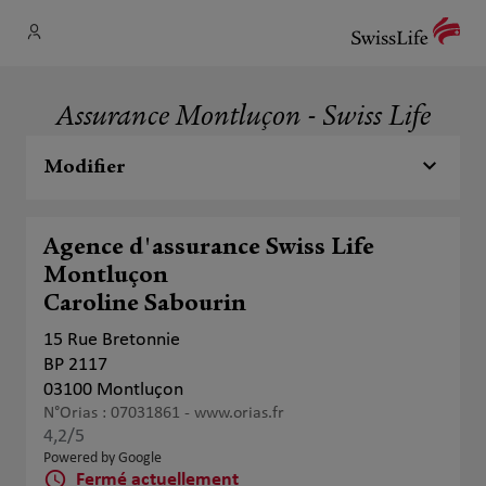
Assurance Montluçon - Swiss Life
Modifier
Agence d'assurance Swiss Life
Montluçon
Caroline Sabourin
15 Rue Bretonnie
BP 2117
03100 Montluçon
N°Orias : 07031861 -
www.orias.fr
4,2
/5
Note de 4.2 sur 5
Powered by Google
Fermé actuellement