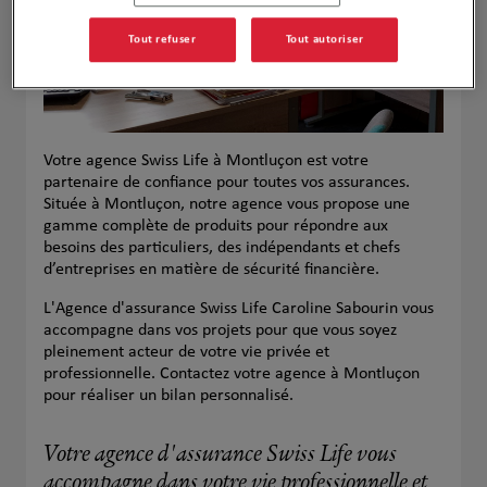
Tout refuser
Tout autoriser
Votre agence Swiss Life à Montluçon est votre
partenaire de confiance pour toutes vos assurances.
Située à Montluçon, notre agence vous propose une
gamme complète de produits pour répondre aux
besoins des particuliers, des indépendants et chefs
d’entreprises en matière de sécurité financière.
L'Agence d'assurance Swiss Life Caroline Sabourin vous
accompagne dans vos projets pour que vous soyez
pleinement acteur de votre vie privée et
professionnelle. Contactez votre agence à Montluçon
pour réaliser un bilan personnalisé.
Votre agence d'assurance Swiss Life vous
accompagne dans votre vie professionnelle et