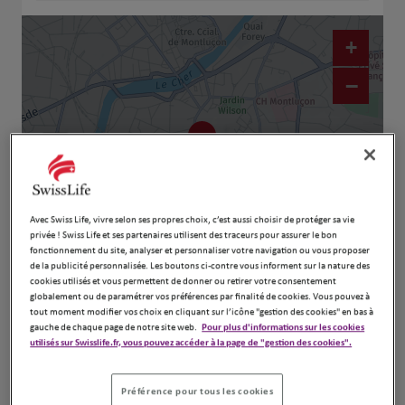
+
−
Avec Swiss Life, vivre selon ses propres choix, c’est aussi choisir de protéger sa vie
privée ! Swiss Life et ses partenaires utilisent des traceurs pour assurer le bon
fonctionnement du site, analyser et personnaliser votre navigation ou vous proposer
de la publicité personnalisée. Les boutons ci-contre vous informent sur la nature des
Naviguer
Itinéraire
cookies utilisés et vous permettent de donner ou retirer votre consentement
globalement ou de paramétrer vos préférences par finalité de cookies. Vous pouvez à
Leaflet
| Map ©2026
HERE
tout moment modifier vos choix en cliquant sur l’icône "gestion des cookies" en bas à
gauche de chaque page de notre site web.
Pour plus d'informations sur les cookies
utilisés sur Swisslife.fr, vous pouvez accéder à la page de "gestion des cookies".
Préférence pour tous les cookies