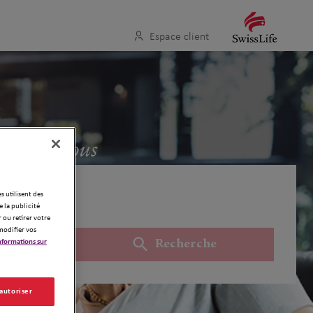
Espace client
oche de vous
es utilisent des
 la publicité
 ou retirer votre
modifier vos
nformations sur
Recherche
Utiliser ma position
 autoriser