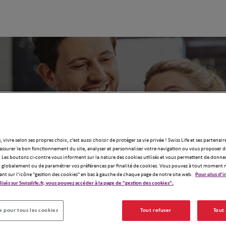
gence d'assurance Swiss Life la plus pr
, vivre selon ses propres choix, c’est aussi choisir de protéger sa vie privée ! Swiss Life et ses partenair
assurer le bon fonctionnement du site, analyser et personnaliser votre navigation ou vous proposer de
 Les boutons ci-contre vous informent sur la nature des cookies utilisés et vous permettent de donner
globalement ou de paramétrer vos préférences par finalité de cookies. Vous pouvez à tout moment 
ant sur l’icône "gestion des cookies" en bas à gauche de chaque page de notre site web.
Pour plus d'i
ilisés sur Swisslife.fr, vous pouvez accéder à la page de "gestion des cookies".
 pour tous les cookies
Tout refuser
Tout