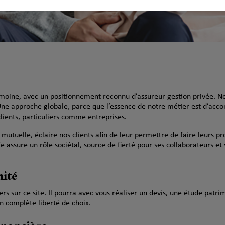
rimoine, avec un positionnement reconnu d’assureur gestion privée. N
Une approche globale, parce que l’essence de notre métier est d’acco
lients, particuliers comme entreprises.
 mutuelle, éclaire nos clients afin de leur permettre de faire leurs p
e assure un rôle sociétal, source de fierté pour ses collaborateurs et 
mité
s sur ce site. Il pourra avec vous réaliser un devis, une étude patrim
n complète liberté de choix.