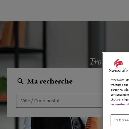
Trouvez l'a
Ma recherche
Avec Swiss Life
traceurs pour 
personnalisée.
consentement 
choix en cliqu
les cookies ut
Préférence