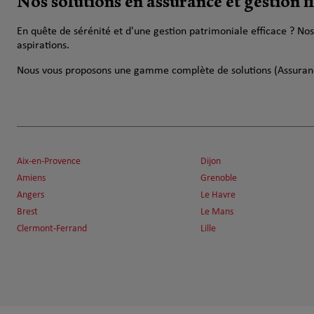
Nos solutions en assurance et gestion f
En quête de sérénité et d'une gestion patrimoniale efficace ? N
aspirations.
Nous vous proposons une gamme complète de solutions (Assuranc
Aix-en-Provence
Dijon
Amiens
Grenoble
Angers
Le Havre
Brest
Le Mans
Clermont-Ferrand
Lille