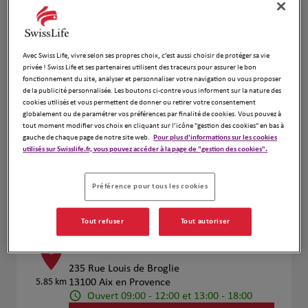
Voir plus
Avec Swiss Life, vivre selon ses propres choix, c’est aussi choisir de protéger sa vie
privée ! Swiss Life et ses partenaires utilisent des traceurs pour assurer le bon
Jean-Marc BARRAL et Nicolas VILA
fonctionnement du site, analyser et personnaliser votre navigation ou vous proposer
4
de la publicité personnalisée. Les boutons ci-contre vous informent sur la nature des
PALLEJA
cookies utilisés et vous permettent de donner ou retirer votre consentement
5.33 km
globalement ou de paramétrer vos préférences par finalité de cookies. Vous pouvez à
29 Rue Portalis
tout moment modifier vos choix en cliquant sur l’icône "gestion des cookies" en bas à
13100 Aix en Provence
gauche de chaque page de notre site web.
Pour plus d'informations sur les cookies
Fermé actuellement
utilisés sur Swisslife.fr, vous pouvez accéder à la page de "gestion des cookies".
Numéro
Préférence pour tous les cookies
Voir plus
Tout refuser
Tout autoriser
PUGGIONI F. & GUARDASCIONE L.
5
235 Rue Louis de Broglie
5.85 km
13100 Aix en Provence
Ouvert 09:00 - 12:00 et 13:00 - 18:00