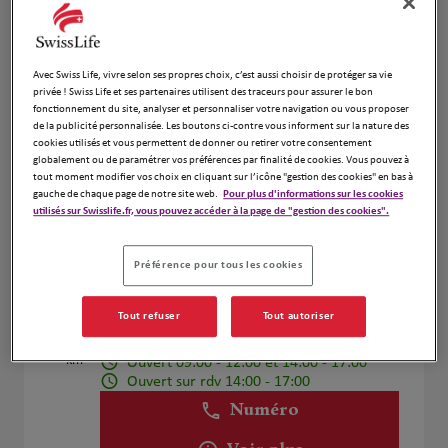
Voir plus
Avec Swiss Life, vivre selon ses propres choix, c’est aussi choisir de protéger sa vie
LOURIAGHLI Z & F
privée ! Swiss Life et ses partenaires utilisent des traceurs pour assurer le bon
4
fonctionnement du site, analyser et personnaliser votre navigation ou vous proposer
13400 Aubagne
de la publicité personnalisée. Les boutons ci-contre vous informent sur la nature des
Ouvert 09:00 - 18:00
12.3 km
cookies utilisés et vous permettent de donner ou retirer votre consentement
globalement ou de paramétrer vos préférences par finalité de cookies. Vous pouvez à
Numéro
tout moment modifier vos choix en cliquant sur l’icône "gestion des cookies" en bas à
gauche de chaque page de notre site web.
Pour plus d'informations sur les cookies
Voir plus
utilisés sur Swisslife.fr, vous pouvez accéder à la page de "gestion des cookies".
Préférence pour tous les cookies
Franck et Romain Hatchikian
5
Tout refuser
Tout autoriser
Rue de la Vallée Verte
14.93
13011 Marseille
km
Ouvert 09:00 - 12:00 et 14:00 - 17:00
Ouvert sur rdv 14:00 - 17:00
Numéro