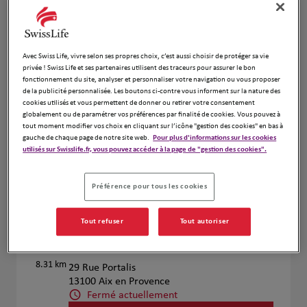
Voir plus
Avec Swiss Life, vivre selon ses propres choix, c’est aussi choisir de protéger sa vie
Pierre CORTADE et Anne
4
privée ! Swiss Life et ses partenaires utilisent des traceurs pour assurer le bon
COQUILLAUD
fonctionnement du site, analyser et personnaliser votre navigation ou vous proposer
de la publicité personnalisée. Les boutons ci-contre vous informent sur la nature des
7.98 km
8 AVENUE MALHERBE
cookies utilisés et vous permettent de donner ou retirer votre consentement
13100 Aix En Provence
globalement ou de paramétrer vos préférences par finalité de cookies. Vous pouvez à
Fermé aujourd'hui
tout moment modifier vos choix en cliquant sur l’icône "gestion des cookies" en bas à
gauche de chaque page de notre site web.
Pour plus d'informations sur les cookies
Numéro
utilisés sur Swisslife.fr, vous pouvez accéder à la page de "gestion des cookies".
Voir plus
Préférence pour tous les cookies
Tout refuser
Tout autoriser
Jean-Marc BARRAL et Nicolas VILA
5
PALLEJA
8.31 km
29 Rue Portalis
13100 Aix en Provence
Fermé actuellement