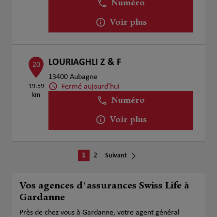
Numéro
Voir plus
LOURIAGHLI Z & F
20
13400 Aubagne
Fermé aujourd'hui
19.59
km
Numéro
Voir plus
1
2
Suivant
Vos agences d'assurances Swiss Life à
Gardanne
Près de chez vous à Gardanne, votre agent général