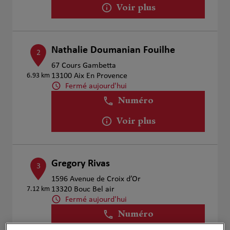
Voir plus
Nathalie Doumanian Fouilhe
2
67 Cours Gambetta
6.93 km
13100 Aix En Provence
Fermé aujourd'hui
Numéro
Voir plus
Gregory Rivas
3
1596 Avenue de Croix d’Or
7.12 km
13320 Bouc Bel air
Fermé aujourd'hui
Numéro