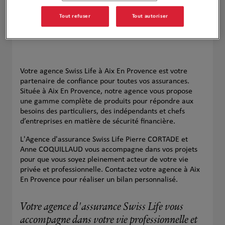
Tout refuser
Tout autoriser
Votre agence Swiss Life à Aix En Provence est votre
partenaire de confiance pour toutes vos assurances.
Située à Aix En Provence, notre agence vous propose
une gamme complète de produits pour répondre aux
besoins des particuliers, des indépendants et chefs
d’entreprises en matière de sécurité financière.
L'Agence d'assurance Swiss Life Pierre CORTADE et
Anne COQUILLAUD vous accompagne dans vos projets
pour que vous soyez pleinement acteur de votre vie
privée et professionnelle. Contactez votre agence à Aix
En Provence pour réaliser un bilan personnalisé.
Votre agence d'assurance Swiss Life vous
accompagne dans votre vie professionnelle et