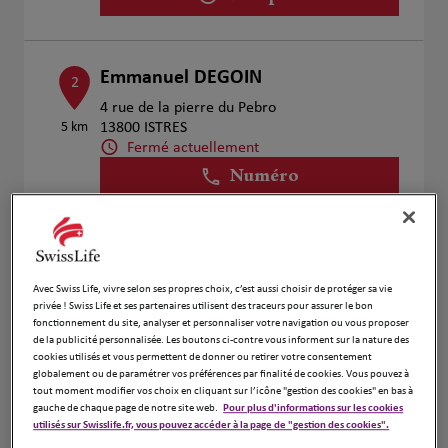
Emmanuel DEGOIN
2
4 rue de la pierre du Pebro
5 km
13800 ISTRES
Fermé actuellement
Numéro
Voir plus
Avec Swiss Life, vivre selon ses propres choix, c’est aussi choisir de protéger sa vie
Grégory BORGHINO
3
privée ! Swiss Life et ses partenaires utilisent des traceurs pour assurer le bon
fonctionnement du site, analyser et personnaliser votre navigation ou vous proposer
85 boulevard de la République
de la publicité personnalisée. Les boutons ci-contre vous informent sur la nature des
15.85
13300 SALON DE PROVENCE
cookies utilisés et vous permettent de donner ou retirer votre consentement
km
Ouvert 24h/24
globalement ou de paramétrer vos préférences par finalité de cookies. Vous pouvez à
tout moment modifier vos choix en cliquant sur l’icône "gestion des cookies" en bas à
Numéro
gauche de chaque page de notre site web.
Pour plus d'informations sur les cookies
utilisés sur Swisslife.fr, vous pouvez accéder à la page de "gestion des cookies".
Voir plus