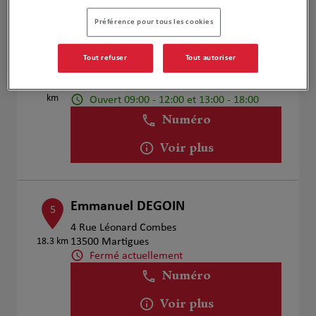
Préférence pour tous les cookies
Fabrice Badalucco
4
Tout refuser
Tout autoriser
53 Rue Marechal Joffre
16.19
13300 Salon De Provence
km
Ouvert 09:00 - 12:00 et 13:00 - 18:00
Numéro
Voir plus
Emmanuel DEGOIN
5
4 Rue Léonard Combes
18.3 km
13500 Martigues
Fermé actuellement
Numéro
Voir plus