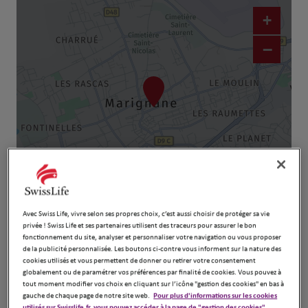
+
−
Naviguer
Itinéraire
Avec Swiss Life, vivre selon ses propres choix, c’est aussi choisir de protéger sa vie
Leaflet
| Map ©2026
HERE
privée ! Swiss Life et ses partenaires utilisent des traceurs pour assurer le bon
fonctionnement du site, analyser et personnaliser votre navigation ou vous proposer
de la publicité personnalisée. Les boutons ci-contre vous informent sur la nature des
cookies utilisés et vous permettent de donner ou retirer votre consentement
globalement ou de paramétrer vos préférences par finalité de cookies. Vous pouvez à
tout moment modifier vos choix en cliquant sur l’icône "gestion des cookies" en bas à
gauche de chaque page de notre site web.
Pour plus d'informations sur les cookies
utilisés sur Swisslife.fr, vous pouvez accéder à la page de "gestion des cookies".