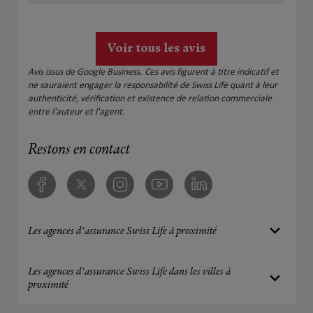
mon mari et cette assurance nous prend pour des
imbéciles. Surtout ne souscrivez pas car entre leur
incompétence et tout le reste c'est insupportable,
Voir tous les avis
injuste et surtout inhumain ce qu'ils font. Je mets
moins que 0!!!!
Avis issus de Google Business. Ces avis figurent à titre indicatif et
ne sauraient engager la responsabilité de Swiss Life quant à leur
authenticité, vérification et existence de relation commerciale
entre l'auteur et l'agent.
Restons en contact
Facebook
Twitter
Instagram
Youtube
Linkedin
Les agences d'assurance Swiss Life à proximité
Les agences d'assurance Swiss Life dans les villes à
proximité