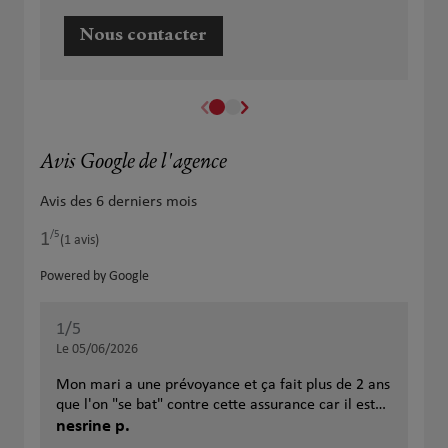
Nous contacter
Avis Google de l'agence
Avis des 6 derniers mois
/5
1
Note de 1 sur 5
(1 avis)
Powered by Google
1
/5
Note de 1 sur 5
Le 05/06/2026
Mon mari a une prévoyance et ça fait plus de 2 ans
que l'on "se bat" contre cette assurance car il est
malade et qu'il ne l'indemnise pas. C'est une honte
nesrine p.
surtout que la médiation à trancher en faveur de