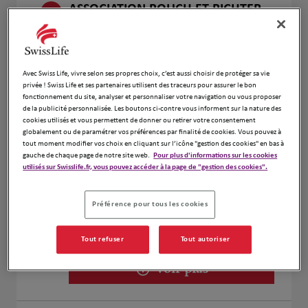
ASSOCIATION ROUCH ET RICHTER
3
85 rue Topaze
13510 Eguilles
Fermé aujourd'hui
Avec Swiss Life, vivre selon ses propres choix, c’est aussi choisir de protéger sa vie
Numéro
privée ! Swiss Life et ses partenaires utilisent des traceurs pour assurer le bon
fonctionnement du site, analyser et personnaliser votre navigation ou vous proposer
Voir plus
de la publicité personnalisée. Les boutons ci-contre vous informent sur la nature des
cookies utilisés et vous permettent de donner ou retirer votre consentement
globalement ou de paramétrer vos préférences par finalité de cookies. Vous pouvez à
tout moment modifier vos choix en cliquant sur l’icône "gestion des cookies" en bas à
gauche de chaque page de notre site web.
Pour plus d'informations sur les cookies
AUBERT Frédéric
4
utilisés sur Swisslife.fr, vous pouvez accéder à la page de "gestion des cookies".
210 Avenue de l'Étoile
13710 Fuveau
Préférence pour tous les cookies
Fermé aujourd'hui
Ouvert sur rdv 09:00 - 12:30
Tout refuser
Tout autoriser
Numéro
Voir plus