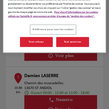
Voir plus
globalement ou de paramétrer vos préférences par finalité de cookies. Vous pouvez à
tout moment modifier vos choix en cliquant sur l’icône "gestion des cookies" en bas à
gauche de chaque page de notre site web.
Pour plus d'informations sur les cookies
utilisés sur Swisslife.fr, vous pouvez accéder à la page de "gestion des cookies".
DELAPLACE ANAIS
4
Place de La Croix
Préférence pour tous les cookies
9.91 km
30400 VILLENEUVE LES AVIGNON
Ouvert 09:00 - 12:00 et 13:00 - 18:00
Tout refuser
Tout autoriser
Numéro
Voir plus
Damien LASERRE
5
Chemin des muscadelles
10.86
13670 ST ANDIOL
km
Ouvert 09:00 - 12:00 et 13:00 - 18:00
Numéro