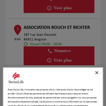
Voir plus
ASSOCIATION ROUCH ET RICHTER
2
187 rue Jean Dausset
6 km
84911 Avignon
Ouvert 09:00 - 18:00
Numéro
Voir plus
MUFFAT JOLY Jean-Luc
3
84310 Morières lès Avignon
Avec Swiss Life, vivre selon ses propres choix, c’est aussi choisir de protéger sa vie
Ouvert 09:00 - 12:00 et 13:00 - 18:00
8.66 km
privée ! Swiss Life et ses partenaires utilisent des traceurs pour assurer le bon
fonctionnement du site, analyser et personnaliser votre navigation ou vous proposer
Numéro
de la publicité personnalisée. Les boutons ci-contre vous informent sur la nature des
cookies utilisés et vous permettent de donner ou retirer votre consentement