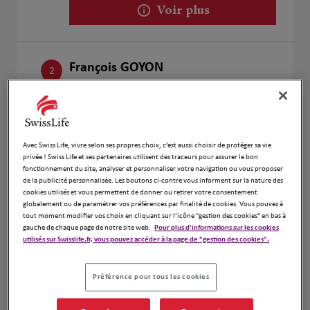
Voir plus
François GOYON
2
24 Allée des Tilleuls
17.07
30400 Villeneuve lès Avignon
km
Fermé actuellement
Numéro
Avec Swiss Life, vivre selon ses propres choix, c’est aussi choisir de protéger sa vie
privée ! Swiss Life et ses partenaires utilisent des traceurs pour assurer le bon
Voir plus
fonctionnement du site, analyser et personnaliser votre navigation ou vous proposer
de la publicité personnalisée. Les boutons ci-contre vous informent sur la nature des
cookies utilisés et vous permettent de donner ou retirer votre consentement
globalement ou de paramétrer vos préférences par finalité de cookies. Vous pouvez à
tout moment modifier vos choix en cliquant sur l’icône "gestion des cookies" en bas à
DELAPLACE ANAIS
3
gauche de chaque page de notre site web.
Pour plus d'informations sur les cookies
utilisés sur Swisslife.fr, vous pouvez accéder à la page de "gestion des cookies".
Place de La Croix
17.65
30400 VILLENEUVE LES AVIGNON
km
Fermé actuellement
Préférence pour tous les cookies
Numéro