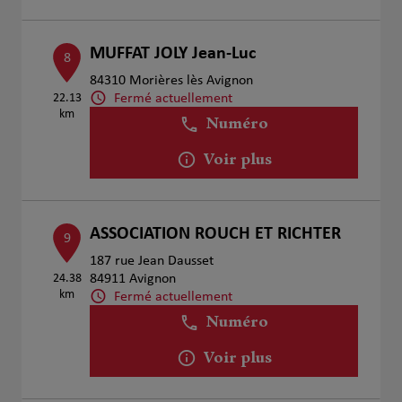
MUFFAT JOLY Jean-Luc
8
84310 Morières lès Avignon
Fermé actuellement
22.13
km
Numéro
Voir plus
ASSOCIATION ROUCH ET RICHTER
9
187 rue Jean Dausset
24.38
84911 Avignon
km
Fermé actuellement
Numéro
Voir plus