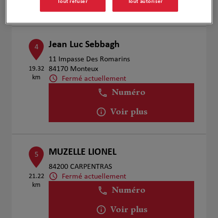
Tout refuser
Tout autoriser
Voir plus
Jean Luc Sebbagh
4
11 Impasse Des Romarins
19.32
84170 Monteux
km
Fermé actuellement
Numéro
Voir plus
MUZELLE LIONEL
5
84200 CARPENTRAS
Fermé actuellement
21.22
km
Numéro
Voir plus