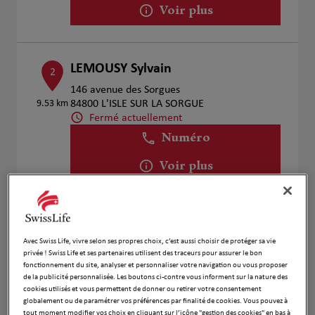
Voir plus
LEMOUSY Sylvain
2
146 avenue des Sorgues
9.53 km
84800 L'ISLE SUR LA SORGUE
Fermé actuellement
Numéro
Voir plus
TERLE Marjorie
3
Avec Swiss Life, vivre selon ses propres choix, c’est aussi choisir de protéger sa vie
Route de la gare
privée ! Swiss Life et ses partenaires utilisent des traceurs pour assurer le bon
10.35
13810 EYGALIERES
fonctionnement du site, analyser et personnaliser votre navigation ou vous proposer
km
Fermé actuellement
de la publicité personnalisée. Les boutons ci-contre vous informent sur la nature des
cookies utilisés et vous permettent de donner ou retirer votre consentement
Numéro
globalement ou de paramétrer vos préférences par finalité de cookies. Vous pouvez à
tout moment modifier vos choix en cliquant sur l’icône "gestion des cookies" en bas à