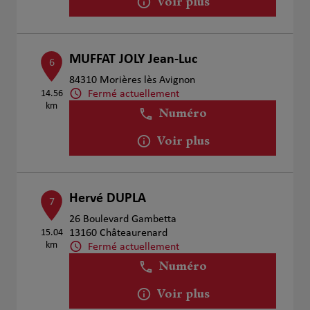
Voir plus
MUFFAT JOLY Jean-Luc
6
84310 Morières lès Avignon
Fermé actuellement
14.56
km
Numéro
Voir plus
Hervé DUPLA
7
26 Boulevard Gambetta
15.04
13160 Châteaurenard
km
Fermé actuellement
Numéro
Voir plus