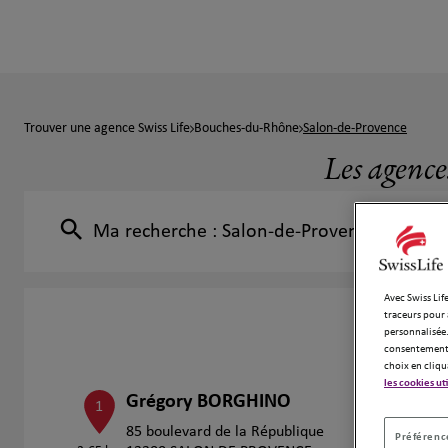
Trouver une agence Swiss Life
Bouches-du-Rhône
Salon-de-Provence
Les agence
Ma recherche :
Salon-de-Provence
Avec Swiss Life
traceurs pour 
personnalisée.
consentement 
choix en cliqu
les cookies ut
Grégory BORGHINO
1
85 boulevard de la République
Préférence