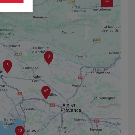
−
9
3
x2
12