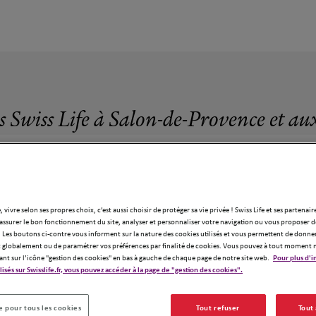
s Swiss Life à Salon-de-Provence et au
, vivre selon ses propres choix, c’est aussi choisir de protéger sa vie privée ! Swiss Life et ses partenair
assurer le bon fonctionnement du site, analyser et personnaliser votre navigation ou vous proposer de
12 agences Swiss Life à Salon-de-Provenc
 Les boutons ci-contre vous informent sur la nature des cookies utilisés et vous permettent de donner
globalement ou de paramétrer vos préférences par finalité de cookies. Vous pouvez à tout moment 
ant sur l’icône "gestion des cookies" en bas à gauche de chaque page de notre site web.
Pour plus d'i
ilisés sur Swisslife.fr, vous pouvez accéder à la page de "gestion des cookies".
 pour tous les cookies
Tout refuser
Tout