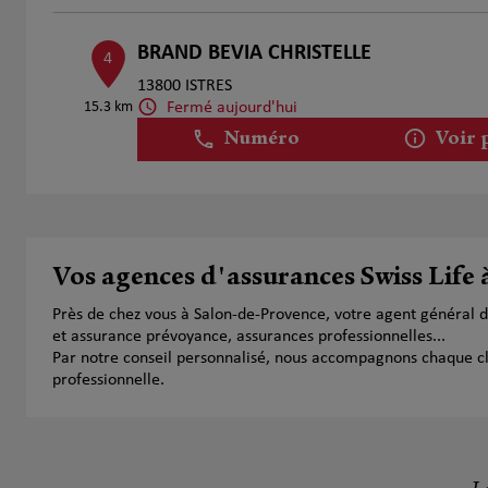
BRAND BEVIA CHRISTELLE
4
13800 ISTRES
Fermé aujourd'hui
15.3 km
Numéro
Voir 
Emmanuel DEGOIN
5
4 rue de la pierre du Pebro
Vos agences d'assurances Swiss Life
15.43 km
13800 ISTRES
Fermé aujourd'hui
Près de chez vous à Salon-de-Provence, votre agent général 
Numéro
Voir 
et assurance prévoyance, assurances professionnelles...
Par notre conseil personnalisé, nous accompagnons chaque clien
professionnelle.
TERLE Marjorie
6
Route de la gare
16.11 km
13810 EYGALIERES