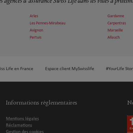
s agences d'assurance Swiss Life dans les villes à proxim
plus
Arles
Gardanne
Les Pennes-Mirabeau
Carpentras
Avignon
Marseille
Pertuis
Allauch
plus
iss Life en France
Espace client MySwisslife
#YourLife Stor
Informations réglementaires
No
Mentions légales
plus
Réclamations
Gestion des cookies