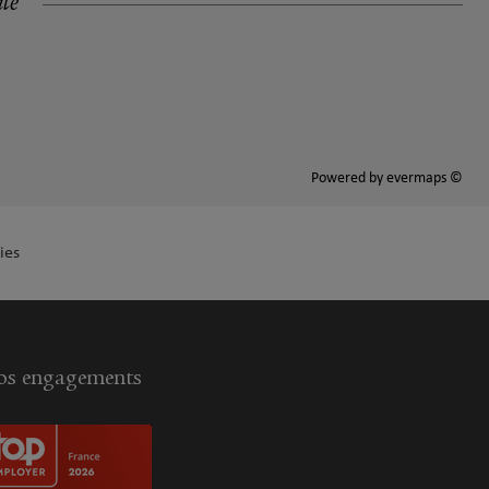
ité
Powered by
evermaps ©
ies
s engagements