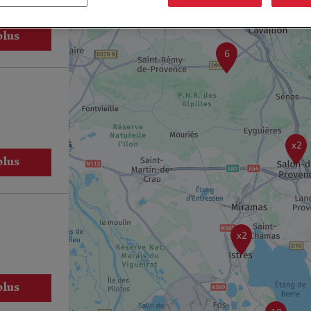
8
plus
6
x2
plus
x2
plus