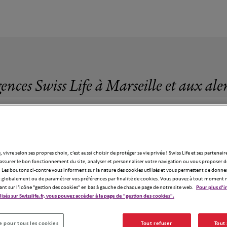
ences Swiss Life à Marseille et aux al
, vivre selon ses propres choix, c’est aussi choisir de protéger sa vie privée ! Swiss Life et ses partenair
assurer le bon fonctionnement du site, analyser et personnaliser votre navigation ou vous proposer de
31 agences Swiss Life à Marseille
 Les boutons ci-contre vous informent sur la nature des cookies utilisés et vous permettent de donner
globalement ou de paramétrer vos préférences par finalité de cookies. Vous pouvez à tout moment 
ant sur l’icône "gestion des cookies" en bas à gauche de chaque page de notre site web.
Pour plus d'i
ilisés sur Swisslife.fr, vous pouvez accéder à la page de "gestion des cookies".
 pour tous les cookies
Tout refuser
Tout