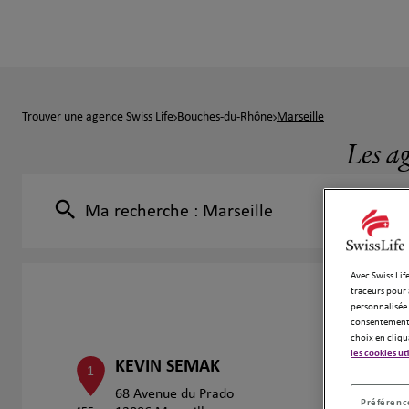
Trouver une agence Swiss Life
Bouches-du-Rhône
Marseille
Les ag
Ma recherche :
Marseille
Avec Swiss Life
traceurs pour 
personnalisée.
consentement 
choix en cliqu
les cookies ut
KEVIN SEMAK
1
68 Avenue du Prado
Préférence