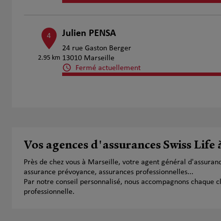
Julien PENSA
4
24 rue Gaston Berger
2.95 km
13010 Marseille
Fermé actuellement
Numéro
Voir 
LOIC ATLAN
5
40 Avenue de hambourg
Vos agences d'assurances Swiss Life 
3.08 km
13008 MARSEILLE
Fermé actuellement
Près de chez vous à Marseille, votre agent général d'assuran
Numéro
Voir 
assurance prévoyance, assurances professionnelles...
Par notre conseil personnalisé, nous accompagnons chaque clien
professionnelle.
PELLETIER Fabien
6