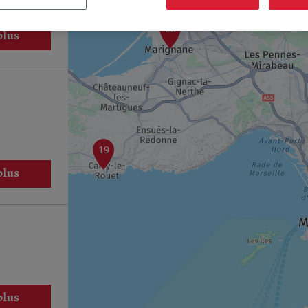
20
plus
19
plus
plus