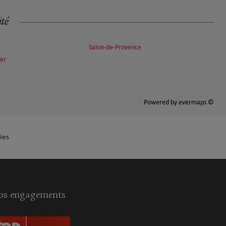
ité
Salon-de-Provence
er
Powered by
evermaps ©
ies
s engagements