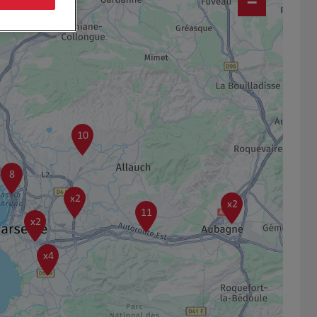
−
10
8
x2
x2
11
x2
x4