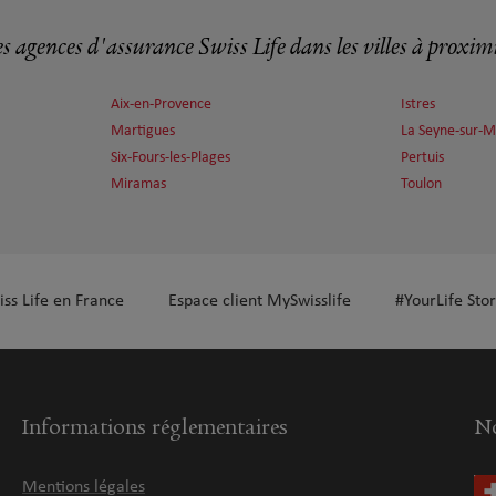
s agences d'assurance Swiss Life dans les villes à proxim
plus
Aix-en-Provence
Istres
Martigues
La Seyne-sur-M
Six-Fours-les-Plages
Pertuis
Miramas
Toulon
plus
iss Life en France
Espace client MySwisslife
#YourLife Stor
Informations réglementaires
No
Mentions légales
plus