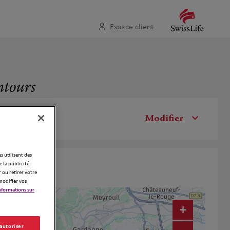
Espace client
entours
Modifier
es utilisent des
 la publicité
 ou retirer votre
modifier vos
nformations sur
+
17
x3
 autoriser