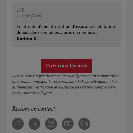
1
/5
Note de 1 sur 5
Le 13/02/2026
En attente d’une attestation d’assurance habitation
depuis deux semaines, après un nombre
incalculable de relances par mails et appels. Ce
Karima K.
n’est pas professionnel.
Voir tous les avis
Avis issus de Google Business. Ces avis figurent à titre indicatif et
ne sauraient engager la responsabilité de Swiss Life quant à leur
authenticité, vérification et existence de relation commerciale
entre l'auteur et l'agent.
Restons en contact
Facebook
Twitter
Instagram
Youtube
Linkedin