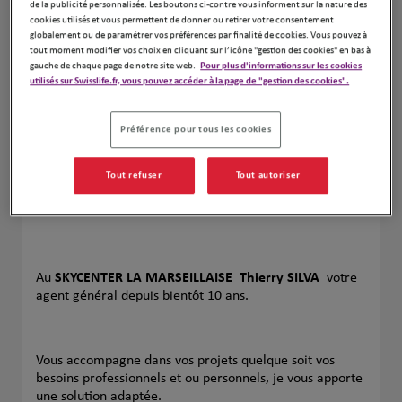
de la publicité personnalisée. Les boutons ci-contre vous informent sur la nature des
Naviguer
Itinéraire
cookies utilisés et vous permettent de donner ou retirer votre consentement
globalement ou de paramétrer vos préférences par finalité de cookies. Vous pouvez à
Leaflet
| Map ©2026
HERE
tout moment modifier vos choix en cliquant sur l’icône "gestion des cookies" en bas à
gauche de chaque page de notre site web.
Pour plus d'informations sur les cookies
utilisés sur Swisslife.fr, vous pouvez accéder à la page de "gestion des cookies".
Préférence pour tous les cookies
Tout refuser
Tout autoriser
Au
SKYCENTER LA MARSEILLAISE
Thierry SILVA
votre
agent général depuis bientôt 10 ans.
Vous accompagne dans vos projets quelque soit vos
besoins professionnels et ou personnels, je vous apporte
une solution adaptée.