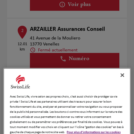
Voir plus
ARZAILLER Assurances Conseil
2
41 Avenue de la Mouliero
12.01
13770 Venelles
km
Fermé actuellement
Numéro
Voir plus
Ramdane CHAOUCHI
3
Avec Swiss Life, vivre selon ses propres choix, c’est aussi choisir de protéger sa vie
privée ! Swiss Life et ses partenaires utilisent des traceurs pour assurer le bon
13840 ROGNES
fonctionnement du site, analyser et personnaliser votre navigation ou vous proposer
Fermé aujourd'hui
15.44
de la publicité personnalisée. Les boutons ci-contre vous informent sur la nature des
km
cookies utilisés et vous permettent de donner ou retirer votre consentement
Numéro
globalement ou de paramétrer vos préférences par finalité de cookies. Vous pouvez à
tout moment modifier vos choix en cliquant sur l’icône "gestion des cookies" en bas à
Voir plus
gauche de chaque page de notre site web.
Pour plus d'informations sur les cookies