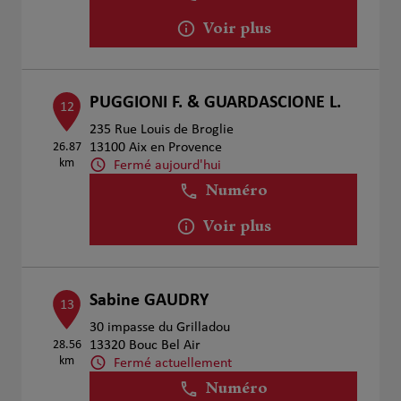
Voir plus
PUGGIONI F. & GUARDASCIONE L.
12
235 Rue Louis de Broglie
26.87
13100 Aix en Provence
km
Fermé aujourd'hui
Numéro
Voir plus
Sabine GAUDRY
13
30 impasse du Grilladou
28.56
13320 Bouc Bel Air
km
Fermé actuellement
Numéro