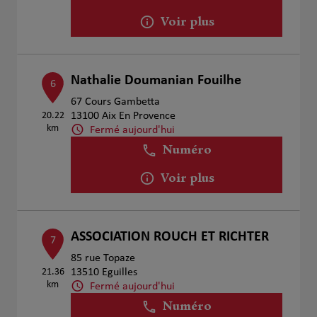
Voir plus
Nathalie Doumanian Fouilhe
6
67 Cours Gambetta
20.22
13100 Aix En Provence
km
Fermé aujourd'hui
Numéro
Voir plus
ASSOCIATION ROUCH ET RICHTER
7
85 rue Topaze
21.36
13510 Eguilles
km
Fermé aujourd'hui
Numéro