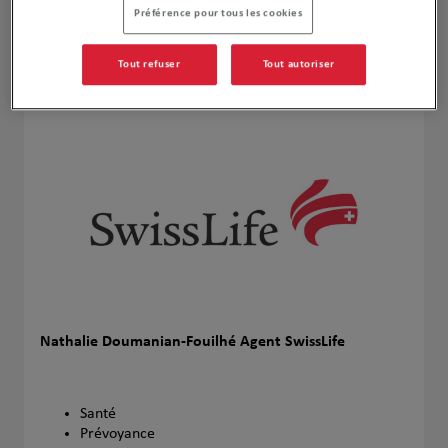
Préférence pour tous les cookies
Naviguer
Itinéraire
Tout refuser
Tout autoriser
Leaflet
| Map ©2026
HERE
Nathalie Doumanian-Fouilhé Agent SwissLife
Santé
Prévoyance