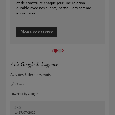
et de construire chaque jour une relation
durable avec nos clients, particuliers comme
entreprises.
Nous contacter
Avis Google de l'agence
Avis des 6 derniers mois
/5
5
Note de 5 sur 5
(2 avis)
Powered by Google
5
/5
5
/
Note de 5 sur 5
Le 17/07/2026
Le 