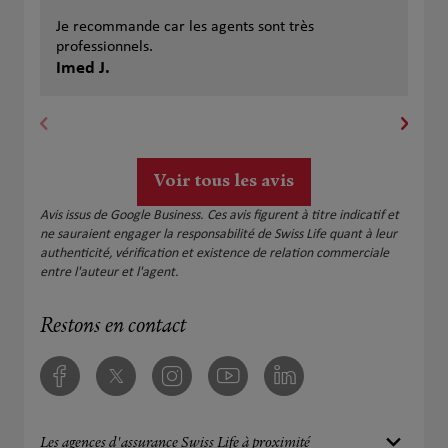
Je recommande car les agents sont très
J’a
professionnels.
pou
Imed J.
ret
SS
pre
mei
con
san
Voir tous les avis
Avis issus de Google Business. Ces avis figurent à titre indicatif et
ne sauraient engager la responsabilité de Swiss Life quant à leur
authenticité, vérification et existence de relation commerciale
entre l'auteur et l'agent.
Restons en contact
Facebook
Twitter
Instagram
Youtube
Linkedin
Les agences d'assurance Swiss Life à proximité