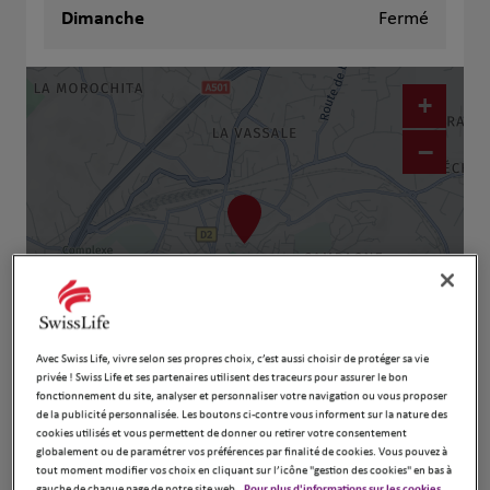
Dimanche
Fermé
+
−
Avec Swiss Life, vivre selon ses propres choix, c’est aussi choisir de protéger sa vie
privée ! Swiss Life et ses partenaires utilisent des traceurs pour assurer le bon
Naviguer
Itinéraire
fonctionnement du site, analyser et personnaliser votre navigation ou vous proposer
de la publicité personnalisée. Les boutons ci-contre vous informent sur la nature des
Leaflet
| Map ©2026
HERE
cookies utilisés et vous permettent de donner ou retirer votre consentement
globalement ou de paramétrer vos préférences par finalité de cookies. Vous pouvez à
tout moment modifier vos choix en cliquant sur l’icône "gestion des cookies" en bas à
gauche de chaque page de notre site web.
Pour plus d'informations sur les cookies