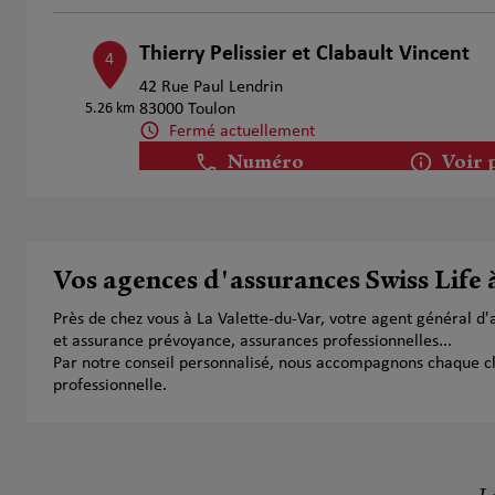
Thierry Pelissier et Clabault Vincent
4
42 Rue Paul Lendrin
5.26 km
83000 Toulon
Fermé actuellement
Numéro
Voir 
Sebastien Bireche
5
Vos agences d'assurances Swiss Life 
5 Boulevard Jean Jaurès
10.16 km
83500 la Seyne sur Mer
Près de chez vous à La Valette-du-Var, votre agent général d
Fermé actuellement
et assurance prévoyance, assurances professionnelles...
Numéro
Voir 
Par notre conseil personnalisé, nous accompagnons chaque clien
professionnelle.
GARCIA T. & OUDY A.
6
424 Rue de Lisbonne