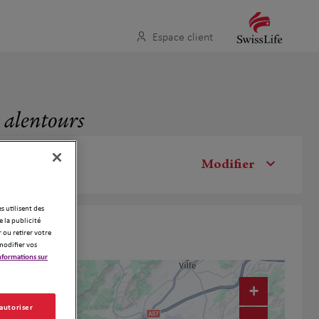
Espace client
x alentours
Modifier
es utilisent des
 la publicité
 ou retirer votre
modifier vos
nformations sur
+
 autoriser