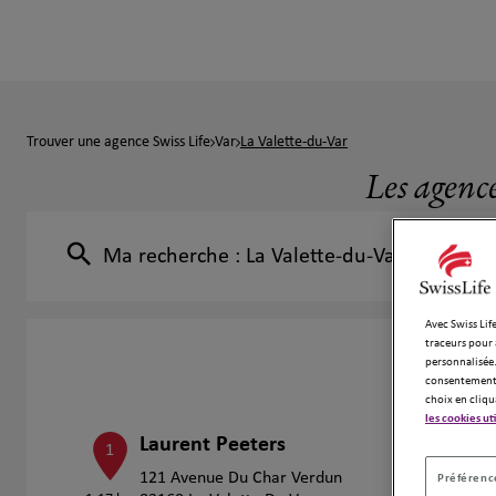
Trouver une agence Swiss Life
Var
La Valette-du-Var
Les agence
Ma recherche :
La Valette-du-Var
Avec Swiss Life
traceurs pour 
personnalisée.
consentement 
choix en cliqu
les cookies ut
Laurent Peeters
1
121 Avenue Du Char Verdun
Préférence