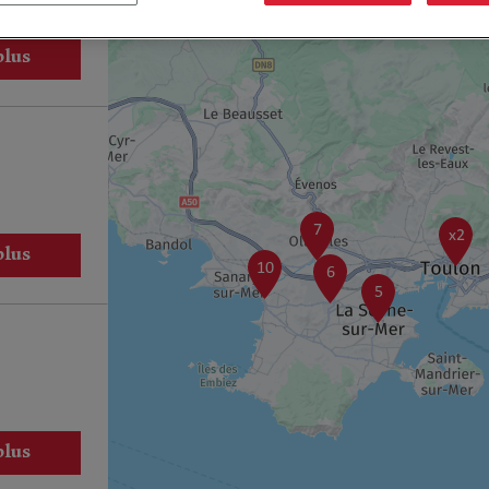
plus
7
x2
plus
10
6
5
plus