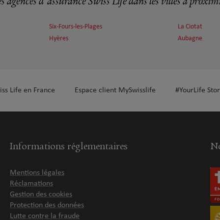
s agences d'assurance Swiss Life dans les villes à proxim
Six-Fours-les-Plages
La Ciotat
plus
Hyères
Aubagne
iss Life en France
Espace client MySwisslife
#YourLife Stor
plus
Informations réglementaires
No
Mentions légales
Réclamations
Gestion des cookies
Protection des données
plus
Lutte contre la fraude