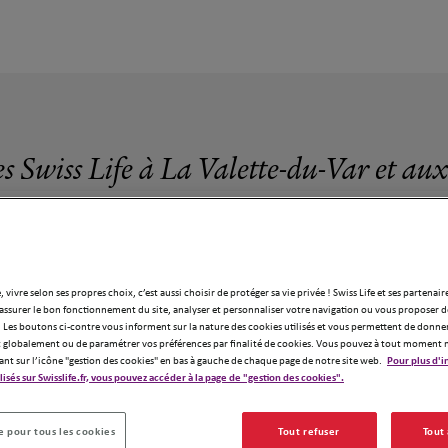
s Swiss Life à La Valette-du-Var et au
, vivre selon ses propres choix, c’est aussi choisir de protéger sa vie privée ! Swiss Life et ses partenair
assurer le bon fonctionnement du site, analyser et personnaliser votre navigation ou vous proposer de
10 agences Swiss Life à La Valette-du-Var
 Les boutons ci-contre vous informent sur la nature des cookies utilisés et vous permettent de donner
globalement ou de paramétrer vos préférences par finalité de cookies. Vous pouvez à tout moment 
ant sur l’icône "gestion des cookies" en bas à gauche de chaque page de notre site web.
Pour plus d'i
ilisés sur Swisslife.fr, vous pouvez accéder à la page de "gestion des cookies".
 pour tous les cookies
Tout refuser
Tout