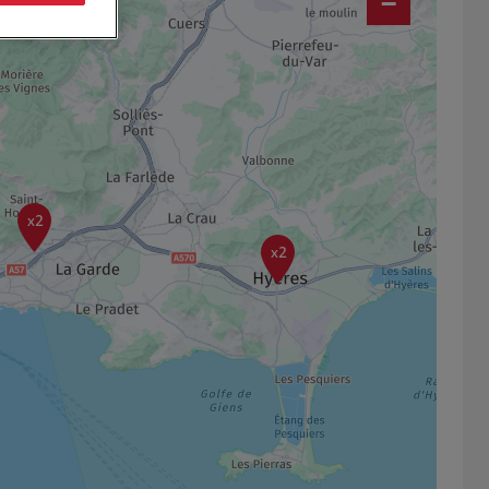
−
x2
x2