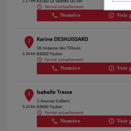
1.17 km
83160 La Valette Du Var
Fermé actuellement
Numéro
Voir 
Karine DESHUISSARD
2
16 Impasse des Tilleuls
3.26 km
83000 Toulon
Fermé actuellement
Numéro
Voir 
Isabelle Tresse
3
1 Avenue Colbert
5.19 km
83000 Toulon
Fermé actuellement
Numéro
Voir 