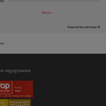
ité
Allauch
Powered by
evermaps ©
ies
s engagements