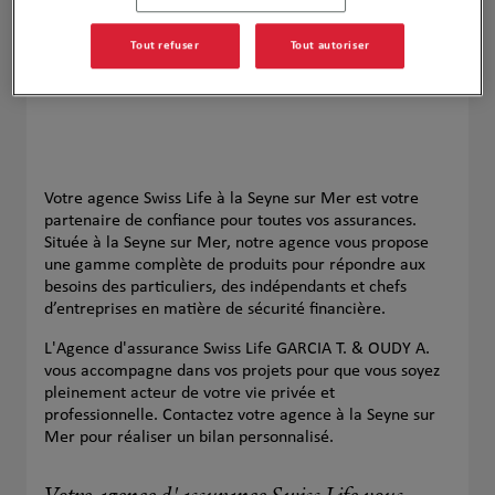
Tout refuser
Tout autoriser
Votre agence Swiss Life à la Seyne sur Mer est votre
partenaire de confiance pour toutes vos assurances.
Située à la Seyne sur Mer, notre agence vous propose
une gamme complète de produits pour répondre aux
besoins des particuliers, des indépendants et chefs
d’entreprises en matière de sécurité financière.
L'Agence d'assurance Swiss Life GARCIA T. & OUDY A.
vous accompagne dans vos projets pour que vous soyez
pleinement acteur de votre vie privée et
professionnelle. Contactez votre agence à la Seyne sur
Mer pour réaliser un bilan personnalisé.