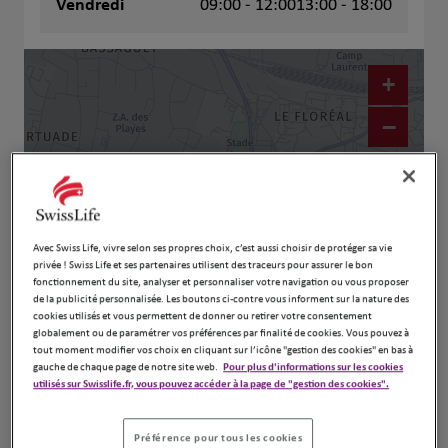
Vendredi
09:00 - 12:00
13:00 - 18:00
+
−
Avec Swiss Life, vivre selon ses propres choix, c’est aussi choisir de protéger sa vie
privée ! Swiss Life et ses partenaires utilisent des traceurs pour assurer le bon
fonctionnement du site, analyser et personnaliser votre navigation ou vous proposer
de la publicité personnalisée. Les boutons ci-contre vous informent sur la nature des
cookies utilisés et vous permettent de donner ou retirer votre consentement
globalement ou de paramétrer vos préférences par finalité de cookies. Vous pouvez à
Naviguer
Itinéraire
tout moment modifier vos choix en cliquant sur l’icône "gestion des cookies" en bas à
gauche de chaque page de notre site web.
Pour plus d'informations sur les cookies
Leaflet
| Map ©2026
HERE
utilisés sur Swisslife.fr, vous pouvez accéder à la page de "gestion des cookies".
Préférence pour tous les cookies