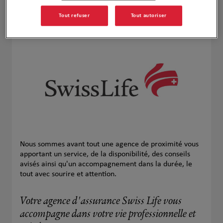
Naviguer
Itinéraire
Leaflet
| Map ©2026
HERE
Tout refuser
Tout autoriser
Nous sommes avant tout une agence de proximité vous
apportant un service, de la disponibilité, des conseils
avisés ainsi qu'un accompagnement dans la durée, le
tout avec sourire et attention.
Votre agence d'assurance Swiss Life vous
accompagne dans votre vie professionnelle et