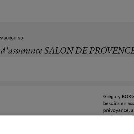
ry BORGHINO
t d'assurance SALON DE PROVENCE -
Grégory BORG
besoins en as
prévoyance, a
professionnell
bénéficiez d'
objectifs fina