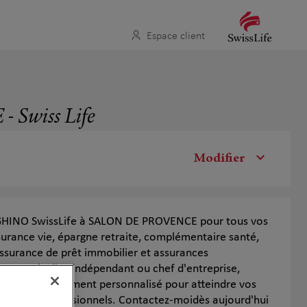
Espace client
 Swiss Life
Modifier
HINO SwissLife à SALON DE PROVENCE pour tous vos
surance vie, épargne retraite, complémentaire santé,
ssurance de prêt immobilier et assurances
es. Particulier, indépendant ou chef d'entreprise,
un accompagnement personnalisé pour atteindre vos
nciers et professionnels. Contactez-moidès aujourd'hui