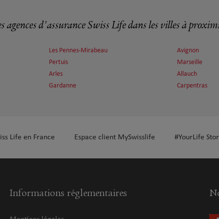
s agences d'assurance Swiss Life dans les villes à proxim
Les Pennes-Mirabeau
Avignon
Pertuis
Marseille
Arles
Allauch
Gardanne
Carpentras
iss Life en France
Espace client MySwisslife
#YourLife Stor
Informations réglementaires
No