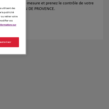
patrimonial sur-mesure et prenez le contrôle de votre
wisslife à SALON DE PROVENCE.
es utilisent des
 la publicité
 ou retirer votre
modifier vos
nformations sur
 autoriser