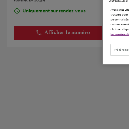
Powered by Google
Avec Swiss Life
Uniquement sur rendez-vous
traceurs pour 
personnalisée.
consentement 
choix en cliqu
Afficher le numéro
les cookies ut
Préférence