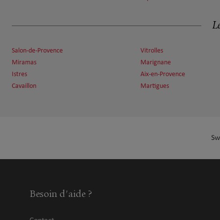
Le
Salon-de-Provence
Vitrolles
Miramas
Marignane
Istres
Aix-en-Provence
Cavaillon
Martigues
Sw
Besoin d'aide ?