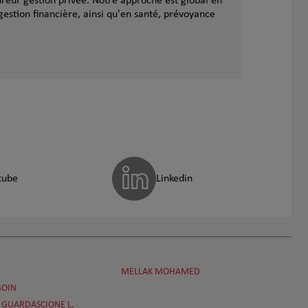
reur gestion privée. Notre approche est global en
gestion financière, ainsi qu'en santé, prévoyance
tube
Linkedin
MELLAK MOHAMED
GOIN
PUGGIONI F. & GUARDASCIONE L.