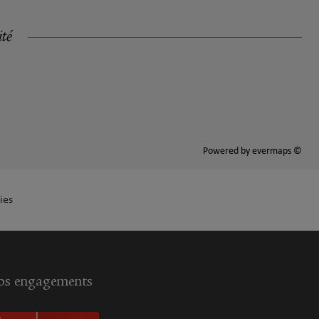
ité
Powered by
evermaps ©
ies
s engagements