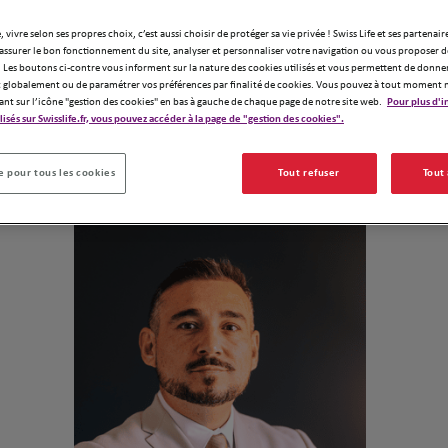
pour un bilan 
avenir avec S
, vivre selon ses propres choix, c’est aussi choisir de protéger sa vie privée ! Swiss Life et ses partenair
assurer le bon fonctionnement du site, analyser et personnaliser votre navigation ou vous proposer de
 Les boutons ci-contre vous informent sur la nature des cookies utilisés et vous permettent de donner
globalement ou de paramétrer vos préférences par finalité de cookies. Vous pouvez à tout moment 
ant sur l’icône "gestion des cookies" en bas à gauche de chaque page de notre site web.
Pour plus d'i
Demander un devis
ilisés sur Swisslife.fr, vous pouvez accéder à la page de "gestion des cookies".
Notre équipe
 pour tous les cookies
Tout refuser
Tout