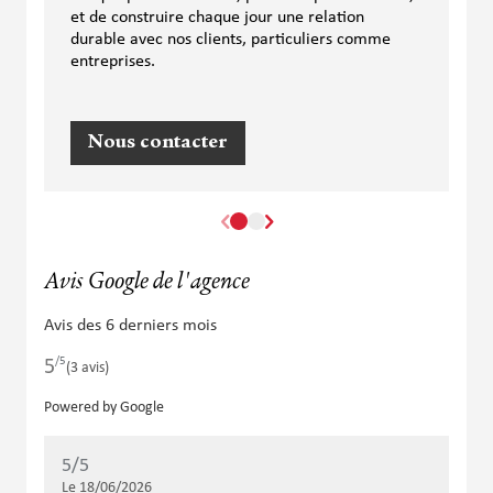
et de construire chaque jour une relation
durable avec nos clients, particuliers comme
entreprises.
Nous contacter
Avis Google de l'agence
Avis des 6 derniers mois
/5
5
Note de 5 sur 5
(3 avis)
Powered by Google
5
/5
Note de 5 sur 5
Le 18/06/2026