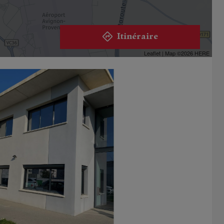
Itinéraire
Leaflet
| Map ©2026
HERE