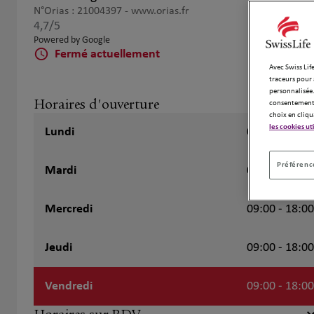
N°Orias : 21004397 -
www.orias.fr
4,7
/5
Note de 4.7 sur 5
Powered by Google
Fermé actuellement
Avec Swiss Life
traceurs pour 
personnalisée.
Horaires d'ouverture
consentement 
choix en cliqu
les cookies ut
Lundi
09:00 - 18:00
Préférence
Mardi
09:00 - 18:00
Mercredi
09:00 - 18:00
Jeudi
09:00 - 18:00
Vendredi
09:00 - 18:00