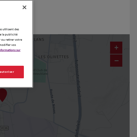
es utilisent des
 la publicité
 ou retirer votre
modifier vos
+
nformations sur
−
 autoriser