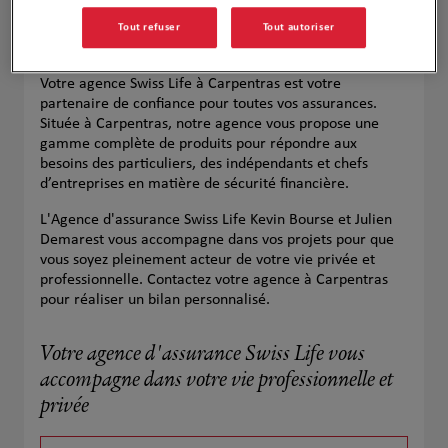
Tout refuser
Tout autoriser
Votre agence Swiss Life à Carpentras est votre
partenaire de confiance pour toutes vos assurances.
Située à Carpentras, notre agence vous propose une
gamme complète de produits pour répondre aux
besoins des particuliers, des indépendants et chefs
d’entreprises en matière de sécurité financière.
L'Agence d'assurance Swiss Life Kevin Bourse et Julien
Demarest vous accompagne dans vos projets pour que
vous soyez pleinement acteur de votre vie privée et
professionnelle. Contactez votre agence à Carpentras
pour réaliser un bilan personnalisé.
Votre agence d'assurance Swiss Life vous
accompagne dans votre vie professionnelle et
privée