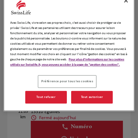
Voir plus
Avec Swiss Life, vivre selon ses propres choix, c’est aussi choisir de protéger sa vie
MELLAK MOHAMED
privée ! Swiss Life et ses partenaires utilisent des traceurs pour assurer le bon
4
fonctionnement du site, analyser et personnaliser votre navigation ou vous proposer
80 rue Charles Duchesne
de la publicité personnalisée. Les boutons ci-contre vous informent sur la nature des
11.22
13290 AIX EN PROVENCE
cookies utilisés et vous permettent de donner ou retirer votre consentement
km
Fermé aujourd'hui
globalement ou de paramétrer vos préférences par finalité de cookies. Vous pouvez à
tout moment modifier vos choix en cliquant sur l’icône "gestion des cookies" en bas à
Numéro
gauche de chaque page de notre site web.
Pour plus d'informations sur les cookies
utilisés sur Swisslife.fr, vous pouvez accéder à la page de "gestion des cookies".
Voir plus
Préférence pour tous les cookies
ASSOCIATION ROUCH ET RICHTER
Tout refuser
Tout autoriser
5
85 rue Topaze
11.69
13510 Eguilles
km
Fermé aujourd'hui
Numéro