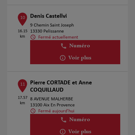
Denis Castellvi
10
9 Chemin Saint Joseph
16.15
13330 Pelissanne
km
Fermé actuellement
Numéro
Voir plus
Pierre CORTADE et Anne
11
COQUILLAUD
17.57
8 AVENUE MALHERBE
km
13100 Aix En Provence
Fermé aujourd'hui
Numéro
Voir plus