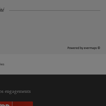
ité
Powered by
evermaps ©
ies
s engagements