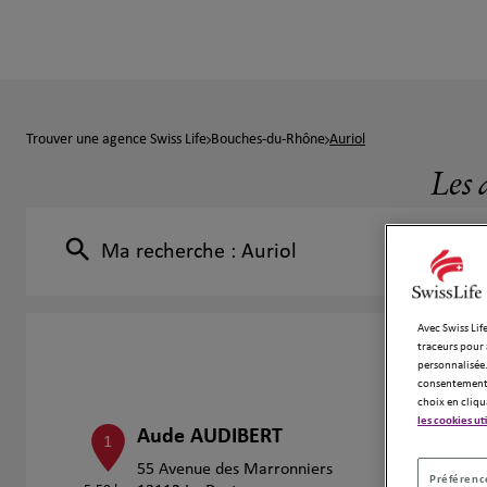
Trouver une agence Swiss Life
Bouches-du-Rhône
Auriol
Les 
Ma recherche :
Auriol
Avec Swiss Life
traceurs pour 
personnalisée.
consentement 
choix en cliqu
les cookies ut
Aude AUDIBERT
1
55 Avenue des Marronniers
Préférence