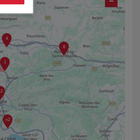
−
4
8
1
x2
x2