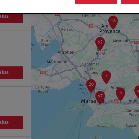
plus
18
x2
plus
7
20
5
x7
plus