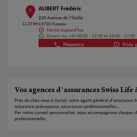
AUBERT Frédéric
4
210 Avenue de l'Étoile
12.27 km
13710 Fuveau
Fermé aujourd'hui
Ouvert sur rdv 09:00 - 12:30 et 14:00 - 17:00
Numéro
Voir 
Franck et Romain Hatchikian
5
Rue de la Vallée Verte
15.22 km
13011 Marseille
Vos agences d'assurances Swiss Life 
Fermé actuellement
Ouvert sur rdv 14:00 - 17:00
Près de chez vous à Auriol, votre agent général d'assurance 
Numéro
Voir 
assurance prévoyance, assurances professionnelles...
Par notre conseil personnalisé, nous accompagnons chaque clien
professionnelle.
JEREMY BLIS
6