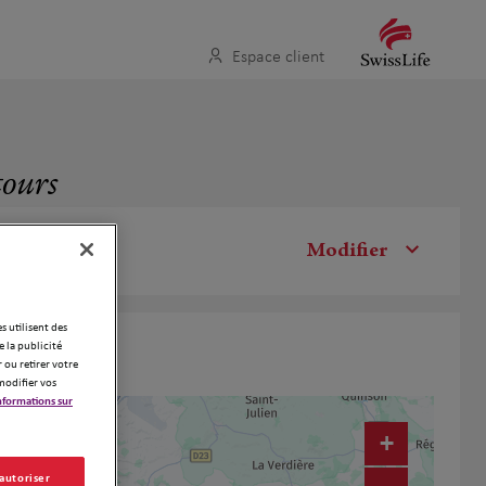
Espace client
tours
Modifier
es utilisent des
 la publicité
 ou retirer votre
modifier vos
nformations sur
+
 autoriser