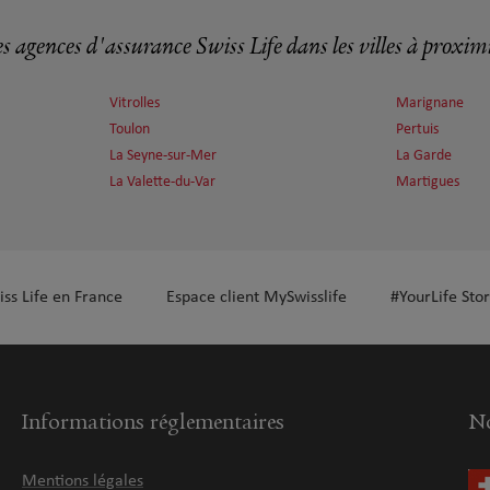
s agences d'assurance Swiss Life dans les villes à proxim
plus
Vitrolles
Marignane
Toulon
Pertuis
La Seyne-sur-Mer
La Garde
La Valette-du-Var
Martigues
plus
iss Life en France
Espace client MySwisslife
#YourLife Stor
Informations réglementaires
No
Mentions légales
plus