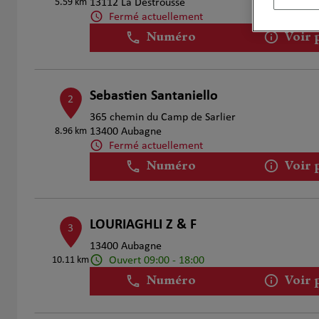
5.59 km
13112 La Destrousse
Fermé actuellement
Numéro
Voir 
Sebastien Santaniello
2
365 chemin du Camp de Sarlier
8.96 km
13400 Aubagne
Fermé actuellement
Numéro
Voir 
LOURIAGHLI Z & F
3
13400 Aubagne
Ouvert 09:00 - 18:00
10.11 km
Numéro
Voir 