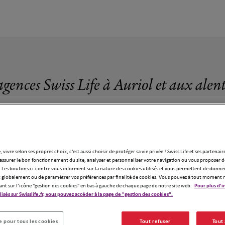
agences Swiss Life à Auriol et aux alen
, vivre selon ses propres choix, c’est aussi choisir de protéger sa vie privée ! Swiss Life et ses partenair
assurer le bon fonctionnement du site, analyser et personnaliser votre navigation ou vous proposer de
28 agences Swiss Life à Auriol
 Les boutons ci-contre vous informent sur la nature des cookies utilisés et vous permettent de donner
globalement ou de paramétrer vos préférences par finalité de cookies. Vous pouvez à tout moment 
ant sur l’icône "gestion des cookies" en bas à gauche de chaque page de notre site web.
Pour plus d'i
ilisés sur Swisslife.fr, vous pouvez accéder à la page de "gestion des cookies".
 pour tous les cookies
Tout refuser
Tout