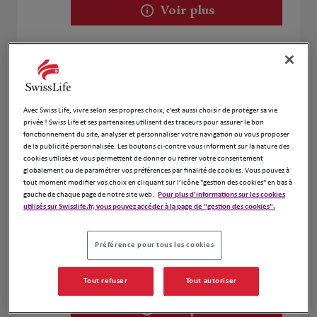
Voir plus
BRAND BEVIA CHRISTELLE
2
13800 ISTRES
Fermé aujourd'hui
9.72 km
Avec Swiss Life, vivre selon ses propres choix, c’est aussi choisir de protéger sa vie
privée ! Swiss Life et ses partenaires utilisent des traceurs pour assurer le bon
Numéro
fonctionnement du site, analyser et personnaliser votre navigation ou vous proposer
de la publicité personnalisée. Les boutons ci-contre vous informent sur la nature des
Voir plus
cookies utilisés et vous permettent de donner ou retirer votre consentement
globalement ou de paramétrer vos préférences par finalité de cookies. Vous pouvez à
tout moment modifier vos choix en cliquant sur l’icône "gestion des cookies" en bas à
gauche de chaque page de notre site web.
Pour plus d'informations sur les cookies
utilisés sur Swisslife.fr, vous pouvez accéder à la page de "gestion des cookies".
Emmanuel DEGOIN
3
4 Rue Léonard Combes
Préférence pour tous les cookies
14.13
13500 Martigues
km
Fermé aujourd'hui
Numéro
Tout refuser
Tout autoriser
Voir plus