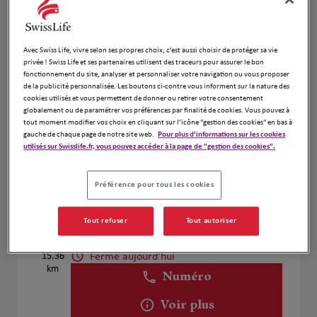
Voir plus
Avec Swiss Life, vivre selon ses propres choix, c’est aussi choisir de protéger sa vie
privée ! Swiss Life et ses partenaires utilisent des traceurs pour assurer le bon
Sophie BIANCHINI
4
fonctionnement du site, analyser et personnaliser votre navigation ou vous proposer
303D chemin des Espaillards
de la publicité personnalisée. Les boutons ci-contre vous informent sur la nature des
cookies utilisés et vous permettent de donner ou retirer votre consentement
14.59
13122 Ventabren
globalement ou de paramétrer vos préférences par finalité de cookies. Vous pouvez à
km
Fermé aujourd'hui
tout moment modifier vos choix en cliquant sur l’icône "gestion des cookies" en bas à
Numéro
gauche de chaque page de notre site web.
Pour plus d'informations sur les cookies
utilisés sur Swisslife.fr, vous pouvez accéder à la page de "gestion des cookies".
Voir plus
Préférence pour tous les cookies
Ramdane CHAOUCHI
Tout refuser
Tout autoriser
5
13840 ROGNES
Fermé aujourd'hui
15.36
km
Numéro
Voir plus