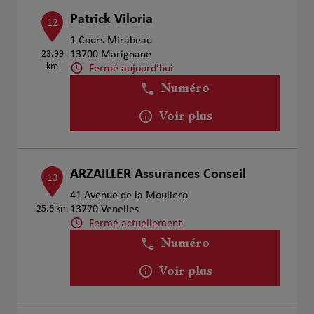
Patrick Viloria
12
1 Cours Mirabeau
23.99
13700 Marignane
km
Fermé aujourd'hui
Numéro
Voir plus
ARZAILLER Assurances Conseil
13
41 Avenue de la Mouliero
25.6 km
13770 Venelles
Fermé actuellement
Numéro
Voir plus