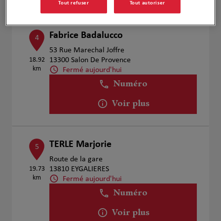
Tout refuser
Tout autoriser
Fabrice Badalucco
4
53 Rue Marechal Joffre
18.92
13300 Salon De Provence
km
Fermé aujourd'hui
Numéro
Voir plus
TERLE Marjorie
5
Route de la gare
19.73
13810 EYGALIERES
km
Fermé aujourd'hui
Numéro
Voir plus