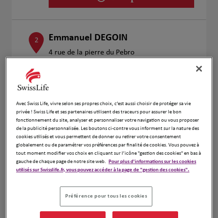
Emmanuel DEGOIN
2
4 rue de la pierre du Pebro
14.36
13800 ISTRES
km
Fermé aujourd'hui
Numéro
Avec Swiss Life, vivre selon ses propres choix, c’est aussi choisir de protéger sa vie
Voir plus
privée ! Swiss Life et ses partenaires utilisent des traceurs pour assurer le bon
fonctionnement du site, analyser et personnaliser votre navigation ou vous proposer
de la publicité personnalisée. Les boutons ci-contre vous informent sur la nature des
cookies utilisés et vous permettent de donner ou retirer votre consentement
Grégory BORGHINO
globalement ou de paramétrer vos préférences par finalité de cookies. Vous pouvez à
3
tout moment modifier vos choix en cliquant sur l’icône "gestion des cookies" en bas à
85 boulevard de la République
gauche de chaque page de notre site web.
Pour plus d'informations sur les cookies
18.55
13300 SALON DE PROVENCE
utilisés sur Swisslife.fr, vous pouvez accéder à la page de "gestion des cookies".
km
Fermé aujourd'hui
Numéro
Préférence pour tous les cookies
Voir plus