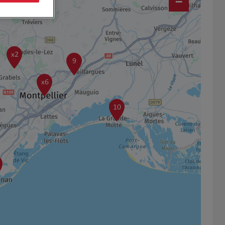
−
x2
9
x6
10