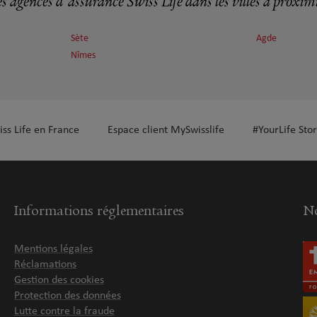
s agences d'assurance Swiss Life dans les villes à proxim
Sète
Agde
plus
Nîmes
iss Life en France
Espace client MySwisslife
#YourLife Stor
plus
Informations réglementaires
No
Mentions légales
Réclamations
Gestion des cookies
Protection des données
plus
Lutte contre la fraude