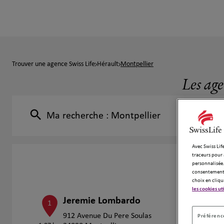
Trouver une agence Swiss Life
Hérault
Montpellier
Les age
Ma recherche :
Montpellier
Avec Swiss Life
traceurs pour 
personnalisée.
consentement 
choix en cliqu
les cookies ut
Jeremie Lombardo
1
912 Avenue Du Pere Soulas
Préférence