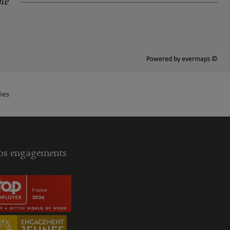
ité
Powered by
evermaps ©
ies
s engagements