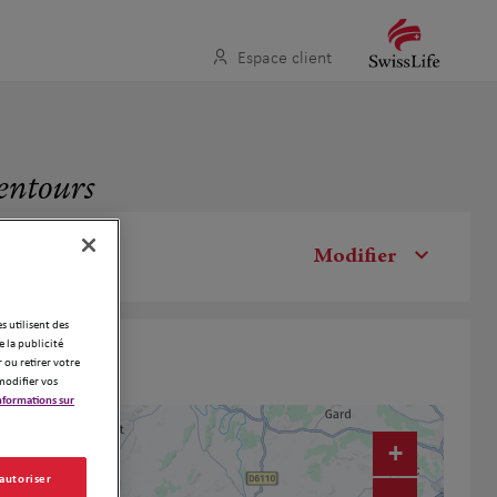
Espace client
lentours
Modifier
es utilisent des
 la publicité
 ou retirer votre
modifier vos
nformations sur
+
 autoriser