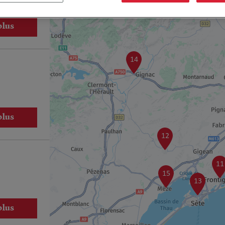
plus
14
plus
12
11
15
13
plus