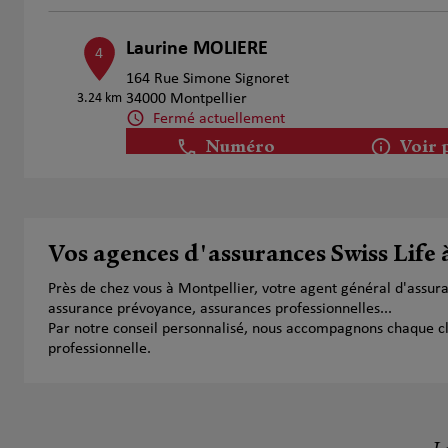
Laurine MOLIERE
4
164 Rue Simone Signoret
3.24 km
34000 Montpellier
Fermé actuellement
Numéro
Voir 
ASSORIN Séverine
5
Vos agences d'assurances Swiss Life 
1475 avenue Albert Einstein
3.28 km
34000 Montpellier
Près de chez vous à Montpellier, votre agent général d'assur
Fermé aujourd'hui
assurance prévoyance, assurances professionnelles...
Numéro
Voir 
Par notre conseil personnalisé, nous accompagnons chaque clien
professionnelle.
Perez Jérôme
6
79 Avenue clement ader