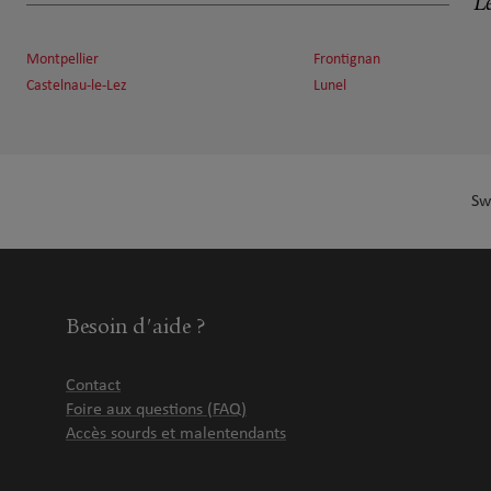
Le
3.59 km
34170 CASTELNAU LE LEZ
Fermé aujourd'hui
Montpellier
Frontignan
Numéro
Voir 
Castelnau-le-Lez
Lunel
Glen DELERUE
7
16 Rue des Câpriers
Sw
6.96 km
34790 Grabels
Fermé aujourd'hui
Numéro
Voir 
Besoin d'aide ?
Hugues Brodiez
8
Contact
164 Rue De La Tour
Foire aux questions (FAQ)
8.59 km
34980 St Gely Du Fesc
Fermé aujourd'hui
Accès sourds et malentendants
Numéro
Voir 