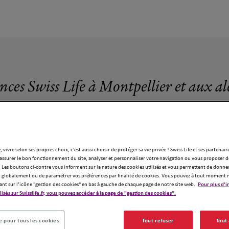
nces Swiss Life à Montpellier et aux a
, vivre selon ses propres choix, c’est aussi choisir de protéger sa vie privée ! Swiss Life et ses partenair
assurer le bon fonctionnement du site, analyser et personnaliser votre navigation ou vous proposer de
15 agences Swiss Life à Montpellier
 Les boutons ci-contre vous informent sur la nature des cookies utilisés et vous permettent de donner
globalement ou de paramétrer vos préférences par finalité de cookies. Vous pouvez à tout moment 
ant sur l’icône "gestion des cookies" en bas à gauche de chaque page de notre site web.
Pour plus d'i
ilisés sur Swisslife.fr, vous pouvez accéder à la page de "gestion des cookies".
 pour tous les cookies
Tout refuser
Tout