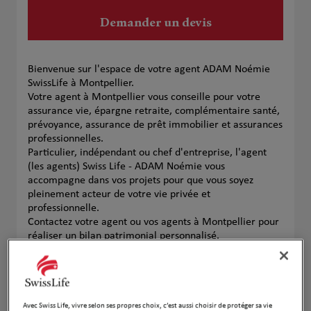
Demander un devis
Bienvenue sur l'espace de votre agent ADAM Noémie
SwissLife à Montpellier.
Votre agent à Montpellier vous conseille pour votre
assurance vie, épargne retraite, complémentaire santé,
prévoyance, assurance de prêt immobilier et assurances
professionnelles.
Particulier, indépendant ou chef d'entreprise, l'agent
(les agents) Swiss Life - ADAM Noémie vous
accompagne dans vos projets pour que vous soyez
pleinement acteur de votre vie privée et
professionnelle.
Contactez votre agent ou vos agents à Montpellier pour
réaliser un bilan patrimonial personnalisé.
Notre équipe
Avec Swiss Life, vivre selon ses propres choix, c’est aussi choisir de protéger sa vie