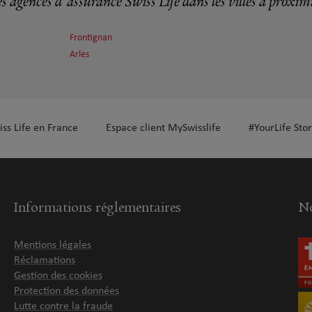
s agences d'assurance Swiss Life dans les villes à proxim
Frontignan
plus
Arles
iss Life en France
Espace client MySwisslife
#YourLife Stor
plus
Informations réglementaires
No
Mentions légales
Réclamations
Gestion des cookies
Protection des données
plus
Lutte contre la fraude