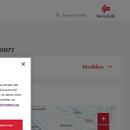
Espace client
tours
Modifier
es utilisent des
 la publicité
 ou retirer votre
modifier vos
nformations sur
+
 autoriser