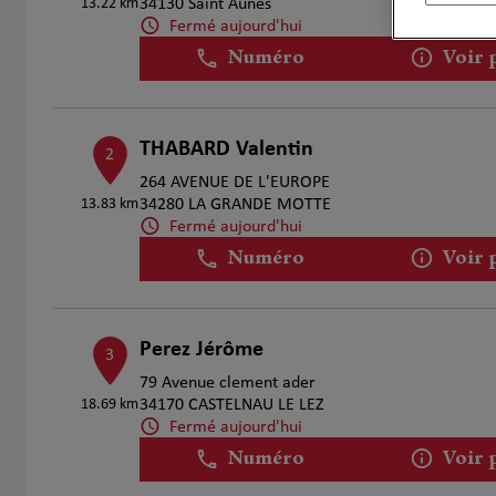
13.22 km
34130 Saint Aunes
Fermé aujourd'hui
Numéro
Voir 
THABARD Valentin
2
264 AVENUE DE L'EUROPE
13.83 km
34280 LA GRANDE MOTTE
Fermé aujourd'hui
Numéro
Voir 
Perez Jérôme
3
79 Avenue clement ader
18.69 km
34170 CASTELNAU LE LEZ
Fermé aujourd'hui
Numéro
Voir 