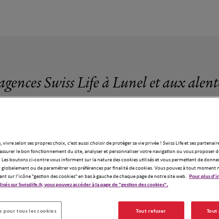
agences Swiss Life à Lunel et aux alen
, vivre selon ses propres choix, c’est aussi choisir de protéger sa vie privée ! Swiss Life et ses partenair
assurer le bon fonctionnement du site, analyser et personnaliser votre navigation ou vous proposer de
12 agences Swiss Life à Lunel
 Les boutons ci-contre vous informent sur la nature des cookies utilisés et vous permettent de donner
globalement ou de paramétrer vos préférences par finalité de cookies. Vous pouvez à tout moment 
ant sur l’icône "gestion des cookies" en bas à gauche de chaque page de notre site web.
Pour plus d'i
ilisés sur Swisslife.fr, vous pouvez accéder à la page de "gestion des cookies".
 pour tous les cookies
Tout refuser
Tout