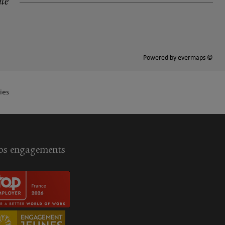
ité
Powered by
evermaps ©
ies
s engagements