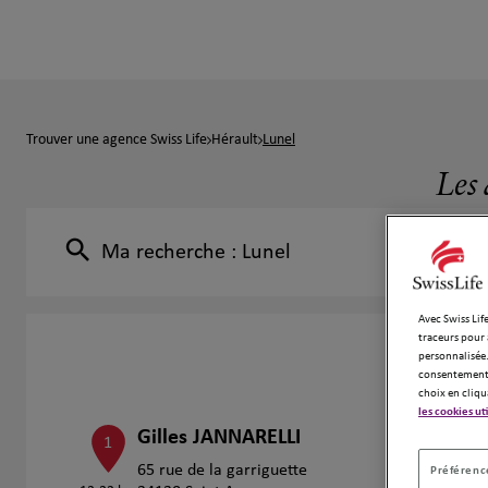
Trouver une agence Swiss Life
Hérault
Lunel
Les 
Ma recherche :
Lunel
Avec Swiss Life
traceurs pour 
personnalisée.
consentement 
choix en cliqu
les cookies ut
Gilles JANNARELLI
1
65 rue de la garriguette
Préférence