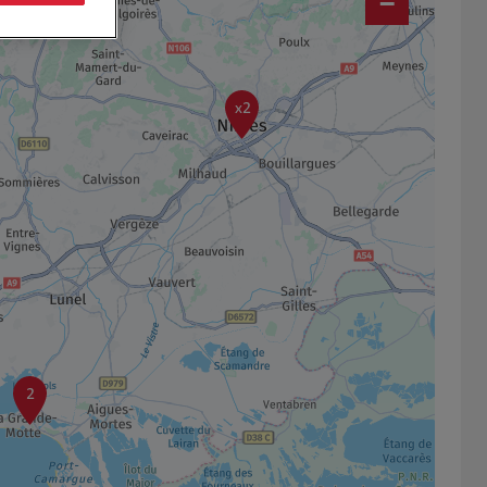
−
x2
2