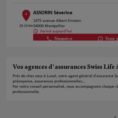
ASSORIN Séverine
4
1475 avenue Albert Einstein
19.13 km
34000 Montpellier
Fermé aujourd'hui
Numéro
Voir 
ADAM Noémie
5
Vos agences d'assurances Swiss Life 
287 Rue Léonard de Vinci
19.73 km
34000 Montpellier
Près de chez vous à Lunel, votre agent général d'assurance S
Fermé actuellement
prévoyance, assurances professionnelles...
Numéro
Voir 
Par notre conseil personnalisé, nous accompagnons chaque clien
professionnelle.
Celine Carla Coste
6
134 Avenue de Palavas