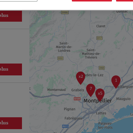
plus
plus
x2
1
7
x5
plus