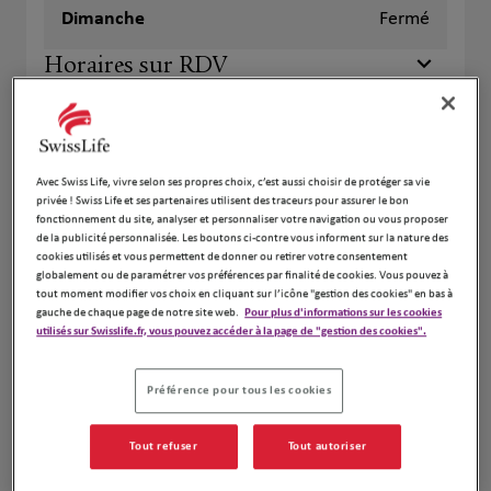
Dimanche
Fermé
Horaires sur RDV
+
−
Avec Swiss Life, vivre selon ses propres choix, c’est aussi choisir de protéger sa vie
privée ! Swiss Life et ses partenaires utilisent des traceurs pour assurer le bon
fonctionnement du site, analyser et personnaliser votre navigation ou vous proposer
de la publicité personnalisée. Les boutons ci-contre vous informent sur la nature des
cookies utilisés et vous permettent de donner ou retirer votre consentement
globalement ou de paramétrer vos préférences par finalité de cookies. Vous pouvez à
tout moment modifier vos choix en cliquant sur l’icône "gestion des cookies" en bas à
gauche de chaque page de notre site web.
Pour plus d'informations sur les cookies
utilisés sur Swisslife.fr, vous pouvez accéder à la page de "gestion des cookies".
Préférence pour tous les cookies
Naviguer
Itinéraire
Tout refuser
Tout autoriser
Leaflet
| Map ©2026
HERE