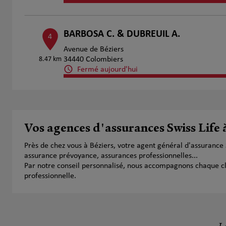
BARBOSA C. & DUBREUIL A.
4
Avenue de Béziers
8.47 km
34440 Colombiers
Fermé aujourd'hui
Numéro
Voir 
VEZINHET Gabriel
Vos agences d'assurances Swiss Life 
5
214 Avenue de la Paix
Près de chez vous à Béziers, votre agent général d'assurance
11.78 km
34290 Montblanc
assurance prévoyance, assurances professionnelles...
Fermé actuellement
Par notre conseil personnalisé, nous accompagnons chaque clien
Numéro
Voir 
professionnelle.
Celine Carla Coste
6