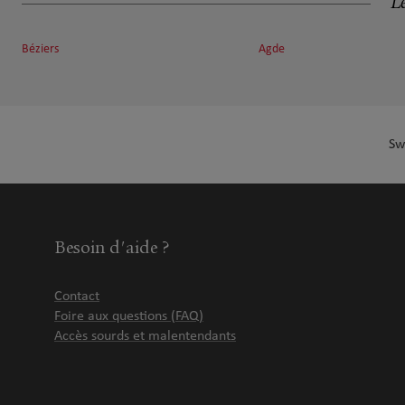
Le
14 Avenue Charles Cauquil
11.91 km
34350 Valras Plage
Fermé aujourd'hui
Béziers
Agde
Numéro
Voir 
Sw
CROISE Gabriel
7
5 et 6 rue Louis Delage
18.52 km
34120 Pezenas
Fermé aujourd'hui
Numéro
Voir 
Besoin d'aide ?
Contact
Laurent Roger
8
Foire aux questions (FAQ)
Accès sourds et malentendants
Route Grand Cap
20 km
34300 Agde
Fermé aujourd'hui
Numéro
Voir 