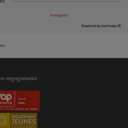
ité
Frontignan
Powered by
evermaps ©
ies
s engagements