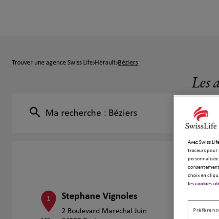
Trouver une agence Swiss Life
Hérault
Béziers
Les 
Ma recherche :
Béziers
Avec Swiss Life
traceurs pour 
personnalisée.
consentement 
choix en cliqu
les cookies ut
Stephane Vignoles
1
Préférence
2 Boulevard Marechal Juin