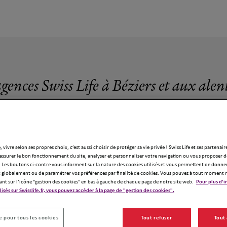
agences Swiss Life à Béziers et aux alen
, vivre selon ses propres choix, c’est aussi choisir de protéger sa vie privée ! Swiss Life et ses partenair
assurer le bon fonctionnement du site, analyser et personnaliser votre navigation ou vous proposer de
9 agences Swiss Life à Béziers
 Les boutons ci-contre vous informent sur la nature des cookies utilisés et vous permettent de donner
globalement ou de paramétrer vos préférences par finalité de cookies. Vous pouvez à tout moment 
ant sur l’icône "gestion des cookies" en bas à gauche de chaque page de notre site web.
Pour plus d'i
ilisés sur Swisslife.fr, vous pouvez accéder à la page de "gestion des cookies".
 pour tous les cookies
Tout refuser
Tout