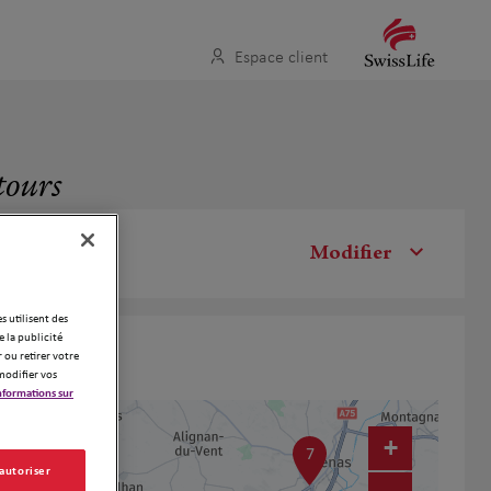
Espace client
tours
Modifier
es utilisent des
 la publicité
 ou retirer votre
modifier vos
nformations sur
+
7
 autoriser