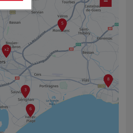
−
5
x2
8
3
6