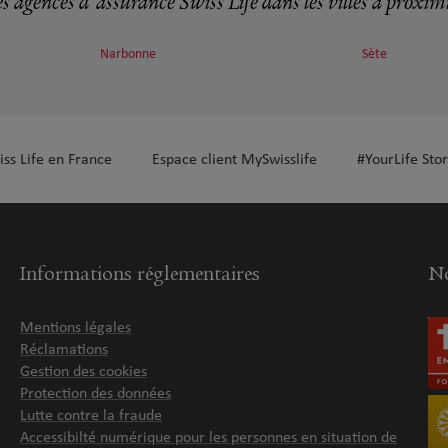
s agences d'assurance Swiss Life dans les villes à proxim
Narbonne
Sète
plus
iss Life en France
Espace client MySwisslife
#YourLife Stor
plus
Informations réglementaires
No
Mentions légales
Réclamations
Gestion des cookies
Protection des données
Lutte contre la fraude
Accessibilté numérique pour les personnes en situation de
plus