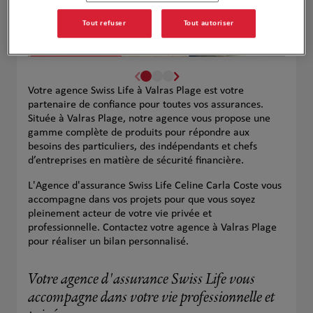
Tout refuser
Tout autoriser
Votre agence Swiss Life à Valras Plage est votre
partenaire de confiance pour toutes vos assurances.
Située à Valras Plage, notre agence vous propose une
gamme complète de produits pour répondre aux
besoins des particuliers, des indépendants et chefs
d’entreprises en matière de sécurité financière.
L'Agence d'assurance Swiss Life Celine Carla Coste vous
accompagne dans vos projets pour que vous soyez
pleinement acteur de votre vie privée et
professionnelle. Contactez votre agence à Valras Plage
pour réaliser un bilan personnalisé.
Votre agence d'assurance Swiss Life vous
accompagne dans votre vie professionnelle et