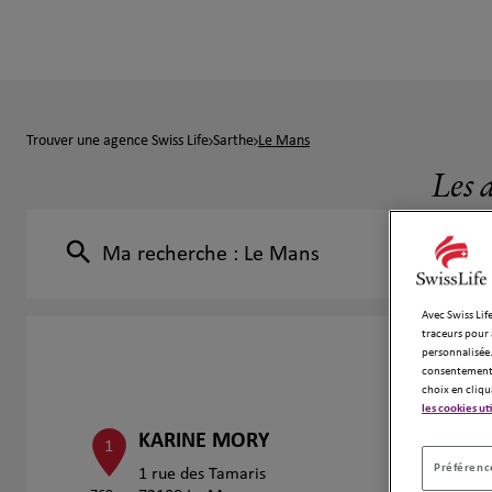
Trouver une agence Swiss Life
Sarthe
Le Mans
Les 
Ma recherche :
Le Mans
Avec Swiss Life
traceurs pour 
personnalisée.
consentement 
choix en cliqu
les cookies ut
KARINE MORY
1
Préférence
1 rue des Tamaris