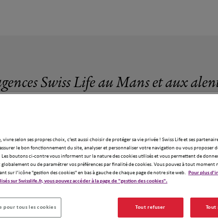
agences Swiss Life au Mans et aux alen
, vivre selon ses propres choix, c’est aussi choisir de protéger sa vie privée ! Swiss Life et ses partenair
assurer le bon fonctionnement du site, analyser et personnaliser votre navigation ou vous proposer de
2 agences Swiss Life au Mans
 Les boutons ci-contre vous informent sur la nature des cookies utilisés et vous permettent de donner
globalement ou de paramétrer vos préférences par finalité de cookies. Vous pouvez à tout moment 
ant sur l’icône "gestion des cookies" en bas à gauche de chaque page de notre site web.
Pour plus d'i
ilisés sur Swisslife.fr, vous pouvez accéder à la page de "gestion des cookies".
 pour tous les cookies
Tout refuser
Tout