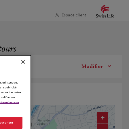
Espace client
tours
Modifier
es utilisent des
 la publicité
 ou retirer votre
modifier vos
nformations sur
+
 autoriser