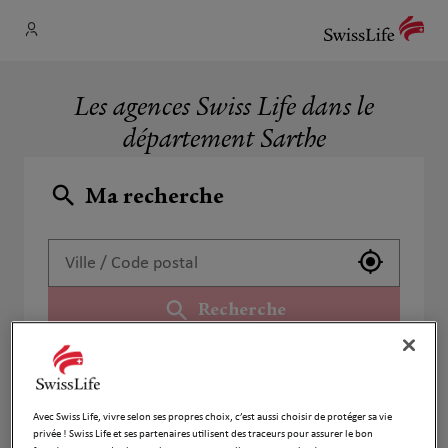
Les agences Swiss Life dans le
département Sarthe
Ma recherche
Utiliser 
Recherche
Liste
Carte
Avec Swiss Life, vivre selon ses propres choix, c’est aussi choisir de protéger sa vie
privée ! Swiss Life et ses partenaires utilisent des traceurs pour assurer le bon