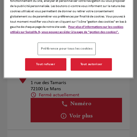
fonctionnement du site, analyser et personnaliser votre navigation ou vous proposer
Jerome De Crespin De Billy
de la publicité personnalisée. Les boutons ci-contre vous informent sur la nature des
1
cookies utilisés et vous permettent de donner ou retirer votre consentement
12 rue de la Galère
globalement ou de paramétrer vos préférences par finalité de cookies. Vous pouvez à
72000 Le Mans
tout moment modifier vos choix en cliquant sur l’icône "gestion des cookies" en bas à
Fermé actuellement
gauche de chaque page de notre site web.
Pour plus d'informations sur les cookies
utilisés sur Swisslife.fr, vous pouvez accéder à la page de "gestion des cookies".
Numéro
Voir plus
Préférence pour tous les cookies
Tout refuser
Tout autoriser
KARINE MORY
2
1 rue des Tamaris
72100 Le Mans
Fermé actuellement
Numéro
Voir plus