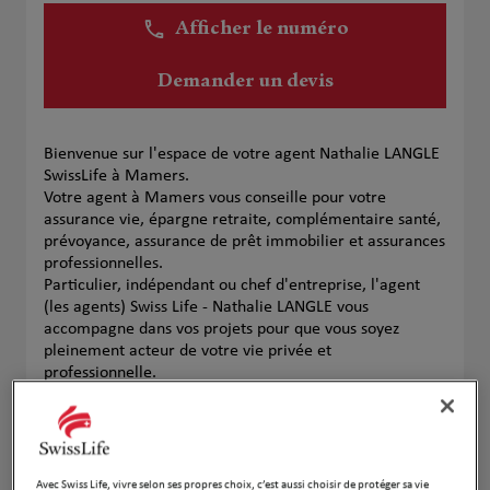
Afficher le numéro
Demander un devis
Bienvenue sur l'espace de votre agent Nathalie LANGLE
SwissLife à Mamers.
Votre agent à Mamers vous conseille pour votre
assurance vie, épargne retraite, complémentaire santé,
prévoyance, assurance de prêt immobilier et assurances
professionnelles.
Particulier, indépendant ou chef d'entreprise, l'agent
(les agents) Swiss Life - Nathalie LANGLE vous
accompagne dans vos projets pour que vous soyez
pleinement acteur de votre vie privée et
professionnelle.
Contactez votre agent ou vos agents à Mamers pour
réaliser un bilan patrimonial personnalisé.
Notre équipe
Avec Swiss Life, vivre selon ses propres choix, c’est aussi choisir de protéger sa vie