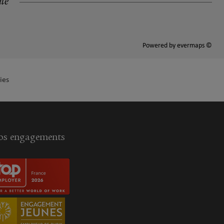
ité
Powered by
evermaps ©
ies
s engagements