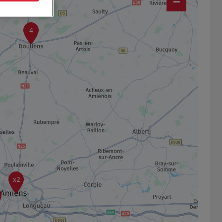
−
4
x2