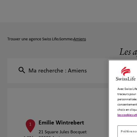
Trouver une agence Swiss Life
Somme
Amiens
Les 
Ma recherche :
Amiens
Avec Swiss Life
traceurs pour 
personnalisée.
consentement 
choix en cliqu
les cookies ut
Emilie Wintrebert
1
Préférence
21 Square Jules Bocquet