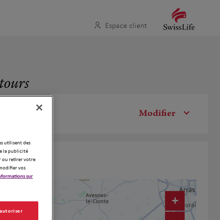
Espace client
tours
Modifier
es utilisent des
 la publicité
 ou retirer votre
modifier vos
nformations sur
+
 autoriser