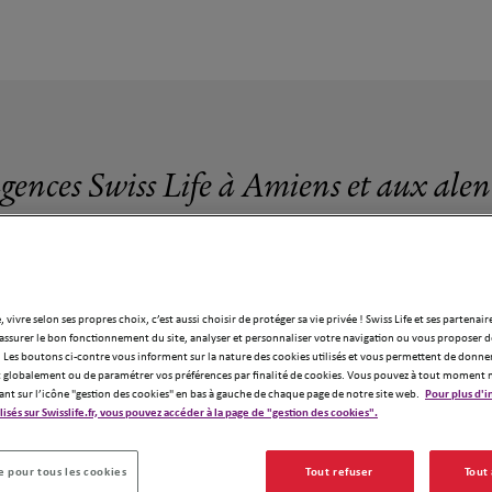
agences Swiss Life à Amiens et aux alen
, vivre selon ses propres choix, c’est aussi choisir de protéger sa vie privée ! Swiss Life et ses partenair
assurer le bon fonctionnement du site, analyser et personnaliser votre navigation ou vous proposer de
4 agences Swiss Life à Amiens
 Les boutons ci-contre vous informent sur la nature des cookies utilisés et vous permettent de donner
globalement ou de paramétrer vos préférences par finalité de cookies. Vous pouvez à tout moment 
ant sur l’icône "gestion des cookies" en bas à gauche de chaque page de notre site web.
Pour plus d'i
ilisés sur Swisslife.fr, vous pouvez accéder à la page de "gestion des cookies".
 pour tous les cookies
Tout refuser
Tout