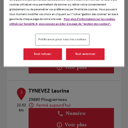
Voir plus
cookies utilisés et vous permettent de donner ou retirer votre consentement
globalement ou de paramétrer vos préférences par finalité de cookies. Vous pouvez à
tout moment modifier vos choix en cliquant sur l’icône "gestion des cookies" en bas à
gauche de chaque page de notre site web.
Pour plus d'informations sur les cookies
utilisés sur Swisslife.fr, vous pouvez accéder à la page de "gestion des cookies".
Laurent Larnicol
2
6 RUE ALAIN FOURNIER
Préférence pour tous les cookies
2.55 km
29200 Brest
Fermé aujourd'hui
Tout refuser
Tout autoriser
Numéro
Voir plus
TYNEVEZ Laurina
3
29880 Plouguerneau
Fermé aujourd'hui
22.02
km
Numéro
Voir plus