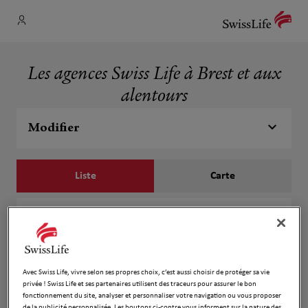
Les agences Swiss Life à Brest et aux
alentours
Modifier
Liste
Carte
Stephane Collette
1
91 rue Sébastopol
2.51 km
29200 Brest
Fermé aujourd'hui
Avec Swiss Life, vivre selon ses propres choix, c’est aussi choisir de protéger sa vie
privée ! Swiss Life et ses partenaires utilisent des traceurs pour assurer le bon
Numéro
fonctionnement du site, analyser et personnaliser votre navigation ou vous proposer
de la publicité personnalisée. Les boutons ci-contre vous informent sur la nature des