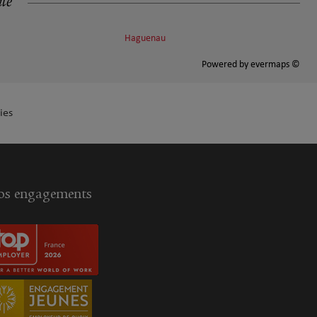
ité
Haguenau
Powered by
evermaps ©
ies
s engagements