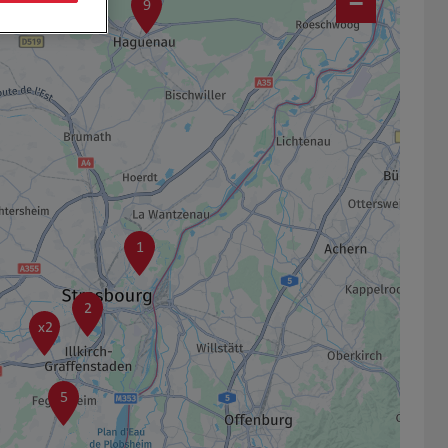
−
9
1
2
x2
5