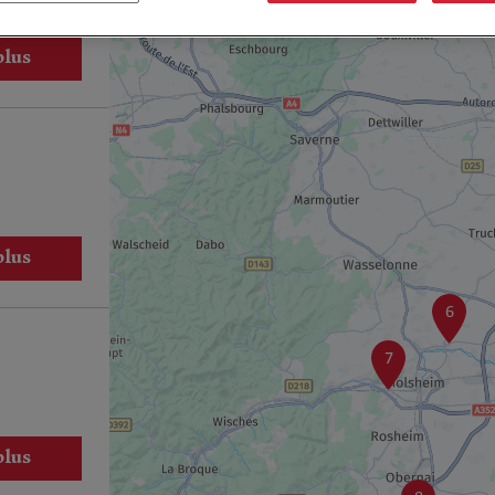
plus
plus
6
7
plus