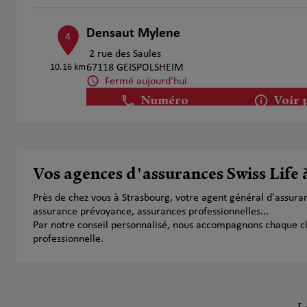
Densaut Mylene
4
2 rue des Saules
10.16 km
67118 GEISPOLSHEIM
Fermé aujourd'hui
Numéro
Voir 
Gaelle CHEVALIER
5
Vos agences d'assurances Swiss Life
19 rue du Bruhly
13.17 km
67150 Hipsheim
Près de chez vous à Strasbourg, votre agent général d'assura
Fermé aujourd'hui
assurance prévoyance, assurances professionnelles...
Numéro
Voir 
Par notre conseil personnalisé, nous accompagnons chaque clien
professionnelle.
Christophe Raulin
6
9 Rue Du Kefferberg