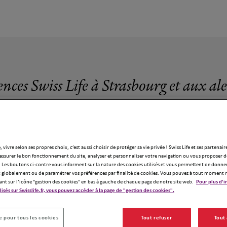
ences Swiss Life à Strasbourg et aux al
, vivre selon ses propres choix, c’est aussi choisir de protéger sa vie privée ! Swiss Life et ses partenair
assurer le bon fonctionnement du site, analyser et personnaliser votre navigation ou vous proposer de
9 agences Swiss Life à Strasbourg
 Les boutons ci-contre vous informent sur la nature des cookies utilisés et vous permettent de donner
globalement ou de paramétrer vos préférences par finalité de cookies. Vous pouvez à tout moment 
ant sur l’icône "gestion des cookies" en bas à gauche de chaque page de notre site web.
Pour plus d'i
ilisés sur Swisslife.fr, vous pouvez accéder à la page de "gestion des cookies".
 pour tous les cookies
Tout refuser
Tout