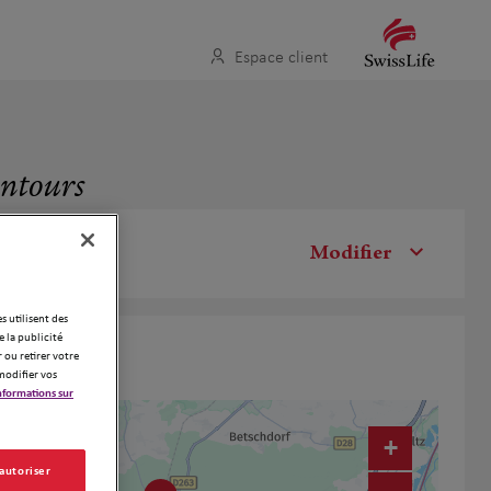
Espace client
entours
Modifier
es utilisent des
 la publicité
 ou retirer votre
modifier vos
nformations sur
+
 autoriser