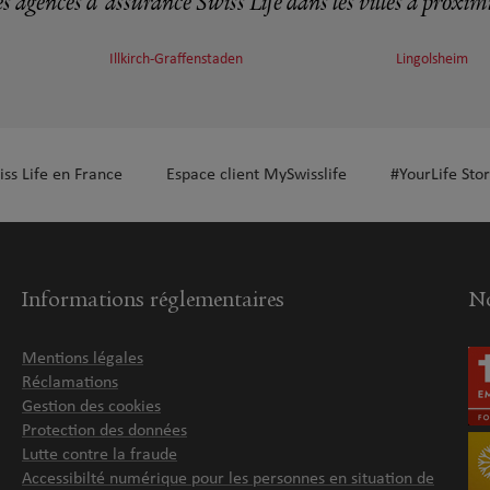
s agences d'assurance Swiss Life dans les villes à proxim
Illkirch-Graffenstaden
Lingolsheim
plus
iss Life en France
Espace client MySwisslife
#YourLife Stor
plus
Informations réglementaires
No
Mentions légales
Réclamations
Gestion des cookies
Protection des données
Lutte contre la fraude
plus
Accessibilté numérique pour les personnes en situation de