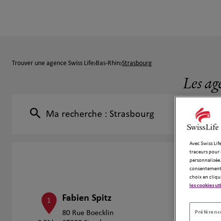
Trouver une agence Swiss Life
Bas-Rhin
Strasbourg
Les ag
Ma recherche :
Strasbourg
Avec Swiss Life
traceurs pour 
personnalisée.
consentement 
choix en cliqu
les cookies ut
Fabien Spitz
1
Préférence
80 Rue Boecklin