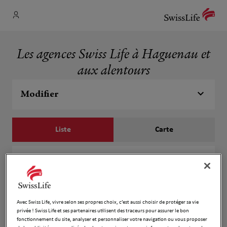
Les agences Swiss Life à Haguenau et
aux alentours
Modifier
Liste
Carte
Séverine Jouy
1
12 RUE NICOLAS THUROT
2.95 km
67500 Haguenau
Fermé aujourd'hui
Avec Swiss Life, vivre selon ses propres choix, c’est aussi choisir de protéger sa vie
privée ! Swiss Life et ses partenaires utilisent des traceurs pour assurer le bon
Numéro
fonctionnement du site, analyser et personnaliser votre navigation ou vous proposer