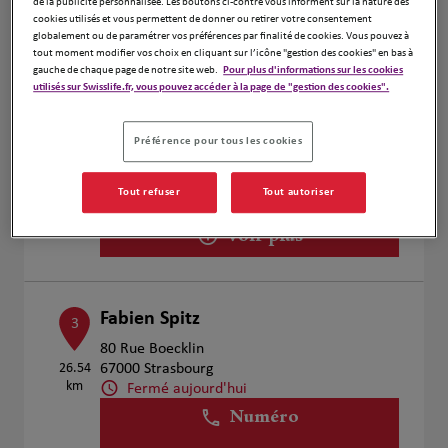
de la publicité personnalisée. Les boutons ci-contre vous informent sur la nature des
Voir plus
cookies utilisés et vous permettent de donner ou retirer votre consentement
globalement ou de paramétrer vos préférences par finalité de cookies. Vous pouvez à
tout moment modifier vos choix en cliquant sur l’icône "gestion des cookies" en bas à
gauche de chaque page de notre site web.
Pour plus d'informations sur les cookies
utilisés sur Swisslife.fr, vous pouvez accéder à la page de "gestion des cookies".
Yves Freyermuth
2
39 Rue Nationale
Préférence pour tous les cookies
23.86
67160 Wissembourg
km
Fermé aujourd'hui
Tout refuser
Tout autoriser
Numéro
Voir plus
Fabien Spitz
3
80 Rue Boecklin
26.54
67000 Strasbourg
km
Fermé aujourd'hui
Numéro