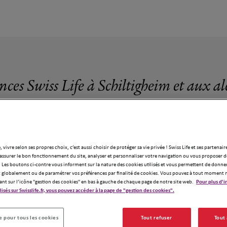
nces Swiss Life à Schiltigheim et aux a
, vivre selon ses propres choix, c’est aussi choisir de protéger sa vie privée ! Swiss Life et ses partenair
assurer le bon fonctionnement du site, analyser et personnaliser votre navigation ou vous proposer de
9 agences Swiss Life à Schiltigheim
 Les boutons ci-contre vous informent sur la nature des cookies utilisés et vous permettent de donner
globalement ou de paramétrer vos préférences par finalité de cookies. Vous pouvez à tout moment 
ant sur l’icône "gestion des cookies" en bas à gauche de chaque page de notre site web.
Pour plus d'i
ilisés sur Swisslife.fr, vous pouvez accéder à la page de "gestion des cookies".
 pour tous les cookies
Tout refuser
Tout