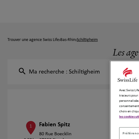
Trouver une agence Swiss Life
Bas-Rhin
Schiltigheim
Les age
Ma recherche :
Schiltigheim
Avec Swiss Life
traceurs pour 
personnalisée.
consentement 
choix en cliqu
les cookies ut
Fabien Spitz
1
Préférence
80 Rue Boecklin