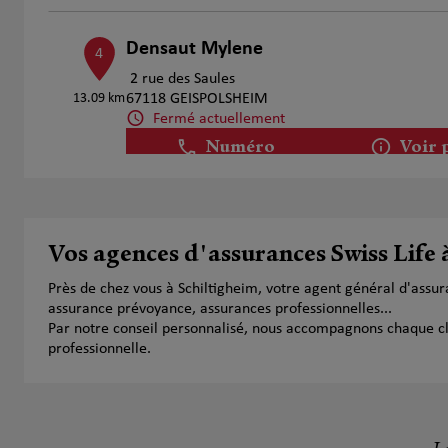
Densaut Mylene
4
2 rue des Saules
13.09 km
67118 GEISPOLSHEIM
Fermé actuellement
Numéro
Voir 
Christophe Raulin
5
Vos agences d'assurances Swiss Life 
9 Rue Du Kefferberg
16.76 km
67120 Ergersheim
Près de chez vous à Schiltigheim, votre agent général d'assu
Fermé actuellement
assurance prévoyance, assurances professionnelles...
Ouvert sur rdv 09:00 - 12:00 et 14:00 - 17:00
Par notre conseil personnalisé, nous accompagnons chaque clien
Numéro
Voir 
professionnelle.
Gaelle CHEVALIER
6