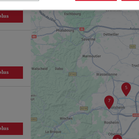
plus
plus
5
7
plus