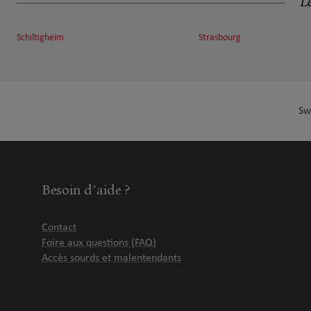
Le
19 rue du Bruhly
17.24 km
67150 Hipsheim
Fermé actuellement
Schiltigheim
Strasbourg
Numéro
Voir 
Sw
Alain DOSSMANN
7
18B Rue des Lilas
23.36 km
67190 Mutzig
Fermé actuellement
Numéro
Voir 
Besoin d'aide ?
Contact
Séverine Jouy
8
Foire aux questions (FAQ)
Accès sourds et malentendants
12 RUE NICOLAS THUROT
23.39 km
67500 Haguenau
Fermé actuellement
Numéro
Voir 