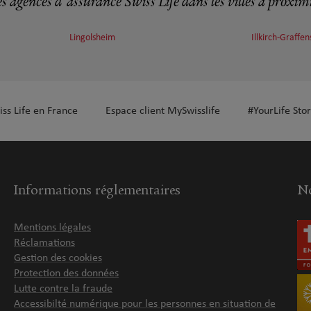
s agences d'assurance Swiss Life dans les villes à proxim
Lingolsheim
Illkirch-Graffe
plus
iss Life en France
Espace client MySwisslife
#YourLife Stor
plus
Informations réglementaires
No
Mentions légales
Réclamations
Gestion des cookies
Protection des données
Lutte contre la fraude
Accessibilté numérique pour les personnes en situation de
plus