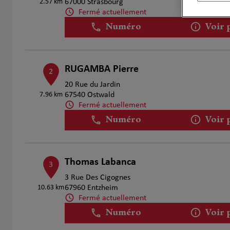
2.57 km
67000 Strasbourg
Fermé actuellement
Numéro
Voir 
RUGAMBA Pierre
2
20 Rue du Jardin
7.96 km
67540 Ostwald
Fermé actuellement
Numéro
Voir 
Thomas Labanca
3
3 Rue Des Cigognes
10.63 km
67960 Entzheim
Fermé actuellement
Numéro
Voir 