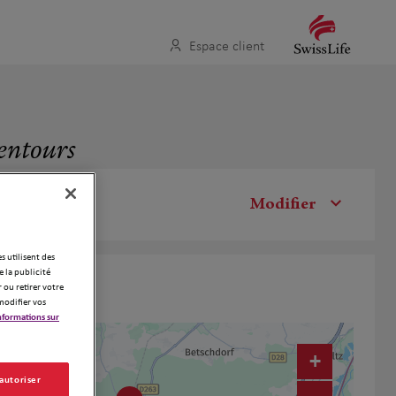
Espace client
lentours
Modifier
es utilisent des
 la publicité
 ou retirer votre
modifier vos
nformations sur
+
 autoriser