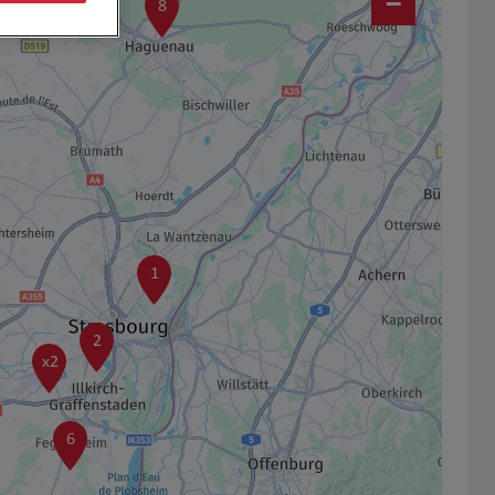
−
8
1
2
x2
6