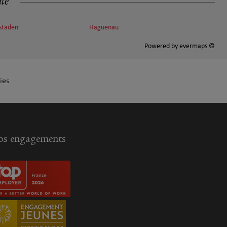
ité
nstaden
Haguenau
Powered by
evermaps ©
ies
s engagements