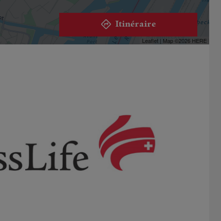
Itinéraire
Leaflet
| Map ©2026
HERE