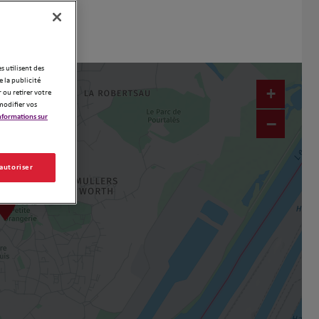
es utilisent des
 la publicité
+
 ou retirer votre
modifier vos
nformations sur
−
 autoriser