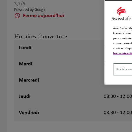
3,7
/5
Note de 3.7 sur 5
Powered by Google
Fermé aujourd'hui
Avec Swiss Life
traceurs pour 
Horaires d'ouverture
personnalisée.
consentement 
Lundi
08:30 - 12:00
choix en cliqu
les cookies ut
Mardi
08:30 - 12:00
Préférence
Mercredi
Fermé
Jeudi
08:30 - 12:00
Vendredi
08:30 - 12:00