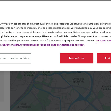
, vivre selon ses propres choix, c’est aussi choisir de protéger sa vie privée ! Swiss Life et ses partenair
assurer le bon fonctionnement du site, analyser et personnaliser votre navigation ou vous proposer de
 Les boutons ci-contre vous informent sur la nature des cookies utilisés et vous permettent de donner
globalement ou de paramétrer vos préférences par finalité de cookies. Vous pouvez à tout moment 
ant sur l’icône "gestion des cookies" en bas à gauche de chaque page de notre site web.
Pour plus d'i
ilisés sur Swisslife.fr, vous pouvez accéder à la page de "gestion des cookies".
 pour tous les cookies
Tout refuser
Tout