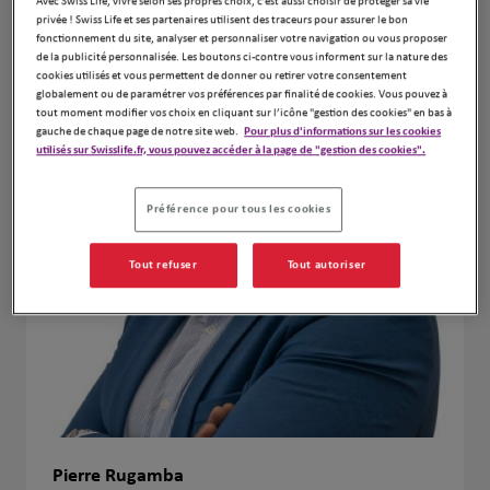
Avec Swiss Life, vivre selon ses propres choix, c’est aussi choisir de protéger sa vie
privée ! Swiss Life et ses partenaires utilisent des traceurs pour assurer le bon
fonctionnement du site, analyser et personnaliser votre navigation ou vous proposer
de la publicité personnalisée. Les boutons ci-contre vous informent sur la nature des
cookies utilisés et vous permettent de donner ou retirer votre consentement
globalement ou de paramétrer vos préférences par finalité de cookies. Vous pouvez à
tout moment modifier vos choix en cliquant sur l’icône "gestion des cookies" en bas à
gauche de chaque page de notre site web.
Pour plus d'informations sur les cookies
utilisés sur Swisslife.fr, vous pouvez accéder à la page de "gestion des cookies".
Préférence pour tous les cookies
Tout refuser
Tout autoriser
Pierre Rugamba