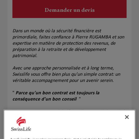
Demander un devis
Dans un monde où la sécurité financière est
primordiale, faites confiance à Pierre RUGAMBA et son
expertise en matière de protection des revenus, de
préparation à la retraite et de développement
patrimonial.
Avec une approche personnalisée et à long terme,
Swisslife vous offre bien plus qu'un simple contrat: un
véritable accompagnement pour un avenir serein.
"
Parce qu'un bon contrat est toujours la
conséquence d'un bon conseil
"
Contactez Pierre pour bénéficier d'un conseil de qualité
et d'une tranquillité d'esprit durable.
Notre équipe