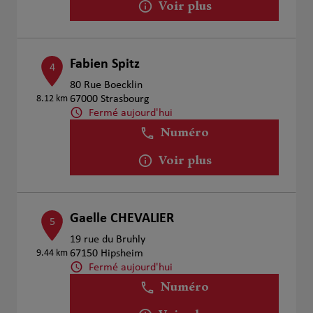
Voir plus
Fabien Spitz
4
80 Rue Boecklin
8.12 km
67000 Strasbourg
Fermé aujourd'hui
Numéro
Voir plus
Gaelle CHEVALIER
5
19 rue du Bruhly
9.44 km
67150 Hipsheim
Fermé aujourd'hui
Numéro