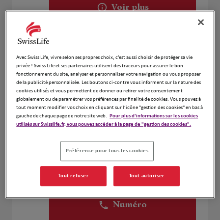
Voir plus
Thomas Labanca
2
Avec Swiss Life, vivre selon ses propres choix, c’est aussi choisir de protéger sa vie
3 Rue Des Cigognes
privée ! Swiss Life et ses partenaires utilisent des traceurs pour assurer le bon
4.3 km
67960 Entzheim
fonctionnement du site, analyser et personnaliser votre navigation ou vous proposer
Fermé aujourd'hui
de la publicité personnalisée. Les boutons ci-contre vous informent sur la nature des
cookies utilisés et vous permettent de donner ou retirer votre consentement
Numéro
globalement ou de paramétrer vos préférences par finalité de cookies. Vous pouvez à
tout moment modifier vos choix en cliquant sur l’icône "gestion des cookies" en bas à
Voir plus
gauche de chaque page de notre site web.
Pour plus d'informations sur les cookies
utilisés sur Swisslife.fr, vous pouvez accéder à la page de "gestion des cookies".
Préférence pour tous les cookies
Densaut Mylene
3
2 rue des Saules
Tout refuser
Tout autoriser
5.58 km
67118 GEISPOLSHEIM
Fermé aujourd'hui
Numéro