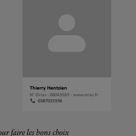
Thierry Hentzien
N° Orias : 08043569 -
www.orias.fr
0387031936
our faire les bons choix