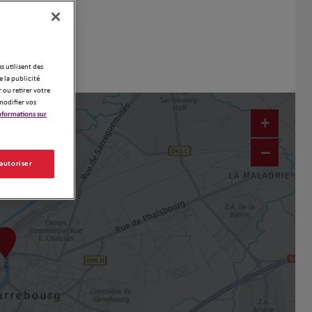
es utilisent des
 la publicité
 ou retirer votre
modifier vos
nformations sur
+
−
 autoriser