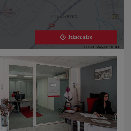
Itinéraire
Leaflet
| Map ©2026
HERE