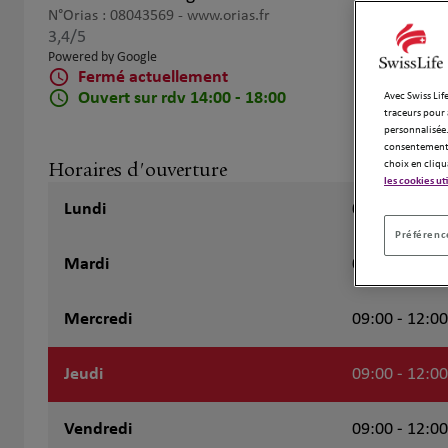
N°Orias : 08043569 -
www.orias.fr
3,4
/5
Note de 3.4 sur 5
Powered by Google
Fermé actuellement
Ouvert sur rdv 14:00 - 18:00
Avec Swiss Life
traceurs pour 
personnalisée.
consentement 
Horaires d'ouverture
choix en cliqu
les cookies ut
Lundi
09:00 - 12:00
Préférence
Mardi
09:00 - 12:00
Mercredi
09:00 - 12:00
Jeudi
09:00 - 12:00
Vendredi
09:00 - 12:00