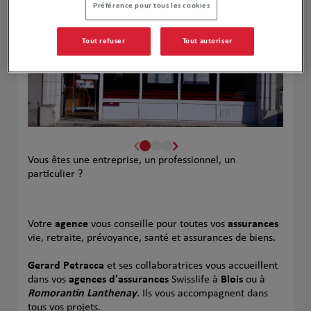
Préférence pour tous les cookies
Tout refuser
Tout autoriser
Vous êtes une entreprise, un professionnel, un
particulier ?
Votre
agence
vous conseille pour toutes vos
assurances
vie, retraite, prévoyance, santé et assurances de biens.
Gerard Petracca
et ses collaboratrices vous accueillent
dans vos
agences d'assurances
Swisslife à
Blois
ou à
Romorantin Lanthenay
. Ils vous accompagnent dans
tous vos projets.