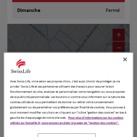
Dimanche
Fermé
+
−
Avec Swiss Life, vivre selon ses propres choix, c’est aussi choisir de protéger sa vie
privée ! Swiss Life et ses partenaires utilisent des traceurs pour assurer le bon
fonctionnement du site, analyser et personnaliser votre navigation ou vous proposer
de la publicité personnalisée. Les boutons ci-contre vous informent sur la nature des
cookies utilisés et vous permettent de donner ou retirer votre consentement
globalement ou de paramétrer vos préférences par finalité de cookies. Vous pouvez à
Naviguer
Itinéraire
tout moment modifier vos choix en cliquant sur l’icône "gestion des cookies" en bas à
gauche de chaque page de notre site web.
Pour plus d'informations sur les cookies
Leaflet
| Map ©2026
HERE
utilisés sur Swisslife.fr, vous pouvez accéder à la page de "gestion des cookies".