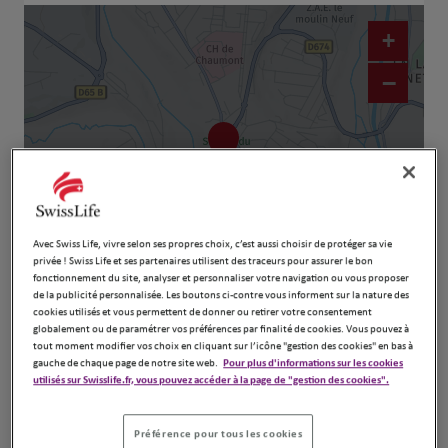
+
−
Avec Swiss Life, vivre selon ses propres choix, c’est aussi choisir de protéger sa vie
privée ! Swiss Life et ses partenaires utilisent des traceurs pour assurer le bon
fonctionnement du site, analyser et personnaliser votre navigation ou vous proposer
Naviguer
Itinéraire
de la publicité personnalisée. Les boutons ci-contre vous informent sur la nature des
cookies utilisés et vous permettent de donner ou retirer votre consentement
Leaflet
| Map ©2026
HERE
globalement ou de paramétrer vos préférences par finalité de cookies. Vous pouvez à
tout moment modifier vos choix en cliquant sur l’icône "gestion des cookies" en bas à
gauche de chaque page de notre site web.
Pour plus d'informations sur les cookies
utilisés sur Swisslife.fr, vous pouvez accéder à la page de "gestion des cookies".
Préférence pour tous les cookies