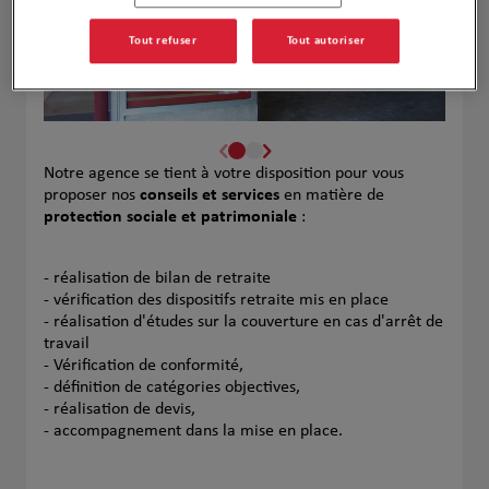
Tout refuser
Tout autoriser
Notre agence se tient à votre disposition pour vous
proposer nos
conseils et services
en matière de
protection sociale et patrimoniale
:
- réalisation de bilan de retraite
- vérification des dispositifs retraite mis en place
- réalisation d'études sur la couverture en cas d'arrêt de
travail
- Vérification de conformité,
- définition de catégories objectives,
- réalisation de devis,
- accompagnement dans la mise en place.